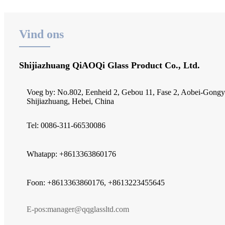
Vind ons
Shijiazhuang QiAOQi Glass Product Co., Ltd.
Voeg by: No.802, Eenheid 2, Gebou 11, Fase 2, Aobei-Gongyu
Shijiazhuang, Hebei, China
Tel: 0086-311-66530086
Whatapp: +8613363860176
Foon: +8613363860176, +8613223455645
E-pos:
manager@qqglassltd.com