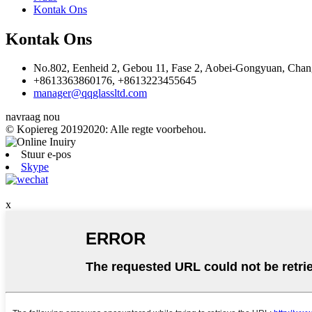
Kontak Ons
Kontak Ons
No.802, Eenheid 2, Gebou 11, Fase 2, Aobei-Gongyuan, Chang'
+8613363860176, +8613223455645
manager@qqglassltd.com
navraag nou
© Kopiereg 20192020: Alle regte voorbehou.
Stuur e-pos
Skype
x