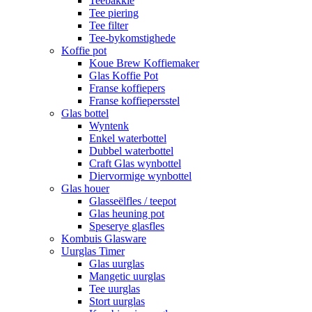
Teebakkie
Tee piering
Tee filter
Tee-bykomstighede
Koffie pot
Koue Brew Koffiemaker
Glas Koffie Pot
Franse koffiepers
Franse koffiepersstel
Glas bottel
Wyntenk
Enkel waterbottel
Dubbel waterbottel
Craft Glas wynbottel
Diervormige wynbottel
Glas houer
Glasseëlfles / teepot
Glas heuning pot
Speserye glasfles
Kombuis Glasware
Uurglas Timer
Glas uurglas
Mangetic uurglas
Tee uurglas
Stort uurglas