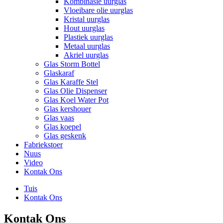
Kombinasie uurglas
Vloeibare olie uurglas
Kristal uurglas
Hout uurglas
Plastiek uurglas
Metaal uurglas
Akriel uurglas
Glas Storm Bottel
Glaskaraf
Glas Karaffe Stel
Glas Olie Dispenser
Glas Koel Water Pot
Glas kershouer
Glas vaas
Glas koepel
Glas geskenk
Fabriekstoer
Nuus
Video
Kontak Ons
Tuis
Kontak Ons
Kontak Ons