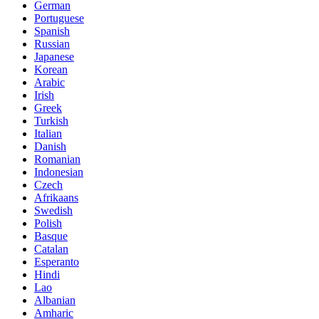
German
Portuguese
Spanish
Russian
Japanese
Korean
Arabic
Irish
Greek
Turkish
Italian
Danish
Romanian
Indonesian
Czech
Afrikaans
Swedish
Polish
Basque
Catalan
Esperanto
Hindi
Lao
Albanian
Amharic