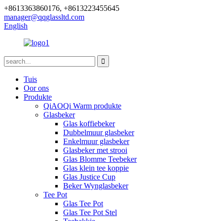
+8613363860176, +8613223455645
manager@qqglassltd.com
English
Tuis
Oor ons
Produkte
QiAOQi Warm produkte
Glasbeker
Glas koffiebeker
Dubbelmuur glasbeker
Enkelmuur glasbeker
Glasbeker met strooi
Glas Blomme Teebeker
Glas klein tee koppie
Glas Justice Cup
Beker Wynglasbeker
Tee Pot
Glas Tee Pot
Glas Tee Pot Stel