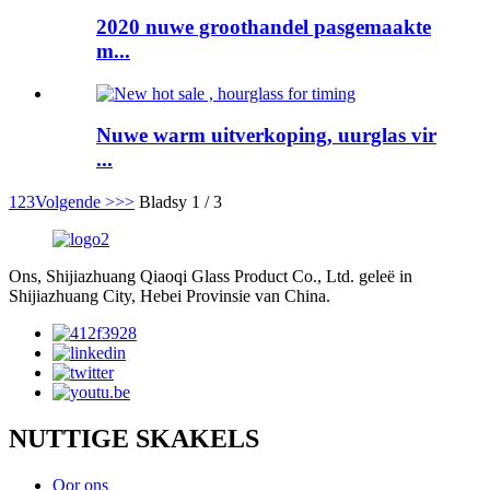
2020 nuwe groothandel pasgemaakte
m...
Nuwe warm uitverkoping, uurglas vir
...
1
2
3
Volgende >
>>
Bladsy 1 / 3
Ons, Shijiazhuang Qiaoqi Glass Product Co., Ltd. geleë in
Shijiazhuang City, Hebei Provinsie van China.
NUTTIGE SKAKELS
Oor ons