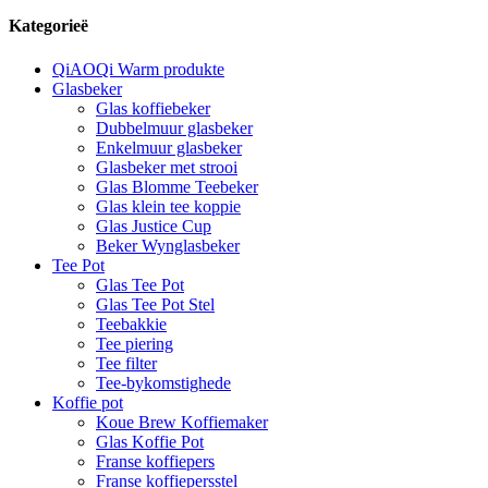
Kategorieë
QiAOQi Warm produkte
Glasbeker
Glas koffiebeker
Dubbelmuur glasbeker
Enkelmuur glasbeker
Glasbeker met strooi
Glas Blomme Teebeker
Glas klein tee koppie
Glas Justice Cup
Beker Wynglasbeker
Tee Pot
Glas Tee Pot
Glas Tee Pot Stel
Teebakkie
Tee piering
Tee filter
Tee-bykomstighede
Koffie pot
Koue Brew Koffiemaker
Glas Koffie Pot
Franse koffiepers
Franse koffiepersstel