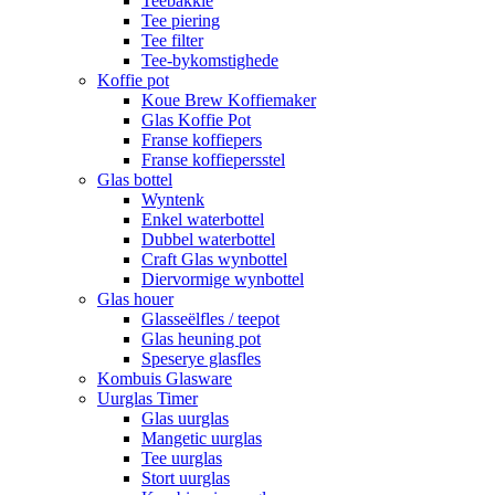
Teebakkie
Tee piering
Tee filter
Tee-bykomstighede
Koffie pot
Koue Brew Koffiemaker
Glas Koffie Pot
Franse koffiepers
Franse koffiepersstel
Glas bottel
Wyntenk
Enkel waterbottel
Dubbel waterbottel
Craft Glas wynbottel
Diervormige wynbottel
Glas houer
Glasseëlfles / teepot
Glas heuning pot
Speserye glasfles
Kombuis Glasware
Uurglas Timer
Glas uurglas
Mangetic uurglas
Tee uurglas
Stort uurglas