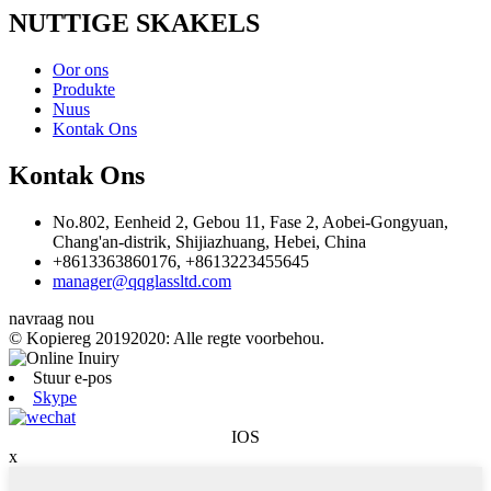
NUTTIGE SKAKELS
Oor ons
Produkte
Nuus
Kontak Ons
Kontak Ons
No.802, Eenheid 2, Gebou 11, Fase 2, Aobei-Gongyuan,
Chang'an-distrik, Shijiazhuang, Hebei, China
+8613363860176, +8613223455645
manager@qqglassltd.com
navraag nou
© Kopiereg 20192020: Alle regte voorbehou.
Stuur e-pos
Skype
IOS
x