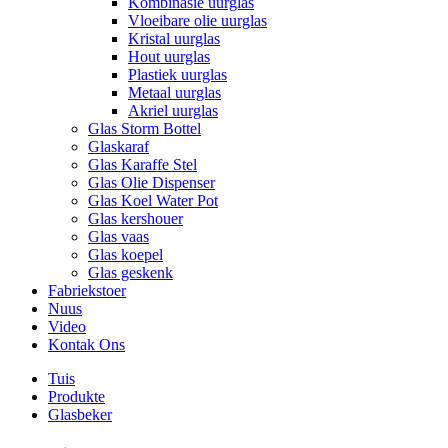
Kombinasie uurglas
Vloeibare olie uurglas
Kristal uurglas
Hout uurglas
Plastiek uurglas
Metaal uurglas
Akriel uurglas
Glas Storm Bottel
Glaskaraf
Glas Karaffe Stel
Glas Olie Dispenser
Glas Koel Water Pot
Glas kershouer
Glas vaas
Glas koepel
Glas geskenk
Fabriekstoer
Nuus
Video
Kontak Ons
Tuis
Produkte
Glasbeker