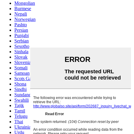
Mongolian
Burmese
Nepali
Norwegian
Pashto
Persian
Punjabi
Serbian
Sesotho
Sinhala
Slovak
Slovenian
Somali
Samoan
Scots Gaelic
Shona
Sindhi
Sundanese
Swahili
Tajik
Tamil
Telugu
Thai
Ukrainian
Urdu