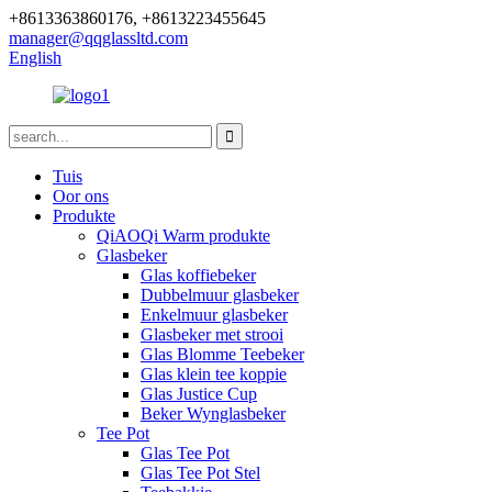
+8613363860176, +8613223455645
manager@qqglassltd.com
English
Tuis
Oor ons
Produkte
QiAOQi Warm produkte
Glasbeker
Glas koffiebeker
Dubbelmuur glasbeker
Enkelmuur glasbeker
Glasbeker met strooi
Glas Blomme Teebeker
Glas klein tee koppie
Glas Justice Cup
Beker Wynglasbeker
Tee Pot
Glas Tee Pot
Glas Tee Pot Stel