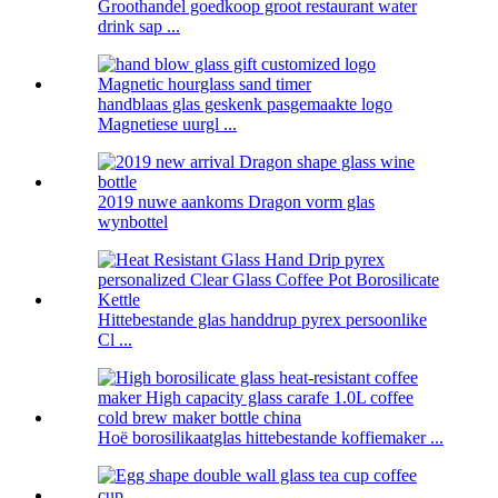
Groothandel goedkoop groot restaurant water
drink sap ...
handblaas glas geskenk pasgemaakte logo
Magnetiese uurgl ...
2019 nuwe aankoms Dragon vorm glas
wynbottel
Hittebestande glas handdrup pyrex persoonlike
Cl ...
Hoë borosilikaatglas hittebestande koffiemaker ...