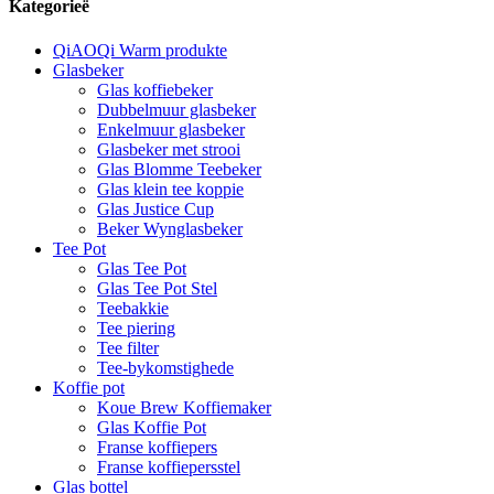
Kategorieë
QiAOQi Warm produkte
Glasbeker
Glas koffiebeker
Dubbelmuur glasbeker
Enkelmuur glasbeker
Glasbeker met strooi
Glas Blomme Teebeker
Glas klein tee koppie
Glas Justice Cup
Beker Wynglasbeker
Tee Pot
Glas Tee Pot
Glas Tee Pot Stel
Teebakkie
Tee piering
Tee filter
Tee-bykomstighede
Koffie pot
Koue Brew Koffiemaker
Glas Koffie Pot
Franse koffiepers
Franse koffiepersstel
Glas bottel