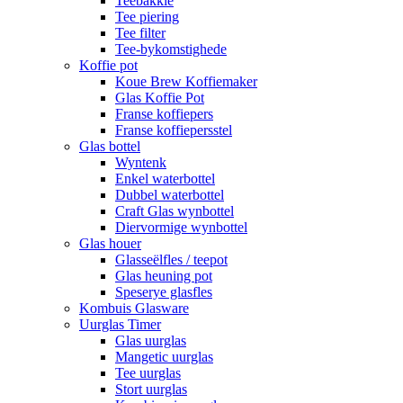
Teebakkie
Tee piering
Tee filter
Tee-bykomstighede
Koffie pot
Koue Brew Koffiemaker
Glas Koffie Pot
Franse koffiepers
Franse koffiepersstel
Glas bottel
Wyntenk
Enkel waterbottel
Dubbel waterbottel
Craft Glas wynbottel
Diervormige wynbottel
Glas houer
Glasseëlfles / teepot
Glas heuning pot
Speserye glasfles
Kombuis Glasware
Uurglas Timer
Glas uurglas
Mangetic uurglas
Tee uurglas
Stort uurglas