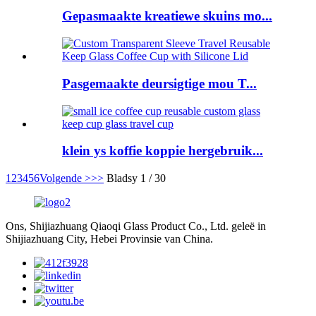
Gepasmaakte kreatiewe skuins mo...
Pasgemaakte deursigtige mou T...
klein ys koffie koppie hergebruik...
1
2
3
4
5
6
Volgende >
>>
Bladsy 1 / 30
Ons, Shijiazhuang Qiaoqi Glass Product Co., Ltd. geleë in
Shijiazhuang City, Hebei Provinsie van China.