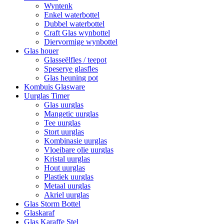
Wyntenk
Enkel waterbottel
Dubbel waterbottel
Craft Glas wynbottel
Diervormige wynbottel
Glas houer
Glasseëlfles / teepot
Speserye glasfles
Glas heuning pot
Kombuis Glasware
Uurglas Timer
Glas uurglas
Mangetic uurglas
Tee uurglas
Stort uurglas
Kombinasie uurglas
Vloeibare olie uurglas
Kristal uurglas
Hout uurglas
Plastiek uurglas
Metaal uurglas
Akriel uurglas
Glas Storm Bottel
Glaskaraf
Glas Karaffe Stel