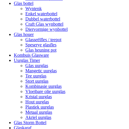
Glas bottel
Wyntenk
Enkel waterbottel
Dubbel waterbottel
Craft Glas wynbottel
Diervormige wynbottel
Glas houer
Glasseëlfles / teepot
Speserye glasfles
Glas heuning pot
Kombuis Glasware
Uurglas Timer
Glas uurglas
Mangetic uurglas
Tee uurglas
Stort uurglas
Kombinasie uurglas
Vloeibare olie uurglas
Kristal uurglas
Hout uurglas
Plastiek uurglas
Metaal uurglas
Akriel uurglas
Glas Storm Bottel
Glaskaraf