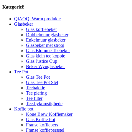
Kategorieë
QiAOQi Warm produkte
Glasbeker
Glas koffiebeker
Dubbelmuur glasbeker
Enkelmuur glasbeker
Glasbeker met strooi
Glas Blomme Teebeker
Glas klein tee koppie
Glas Justice Cup
Beker Wynglasbeker
Tee Pot
Glas Tee Pot
Glas Tee Pot Stel
Teebakkie
Tee piering
Tee filter
Tee-bykomstighede
Koffie pot
Koue Brew Koffiemaker
Glas Koffie Pot
Franse koffiepers
Franse koffiepersstel