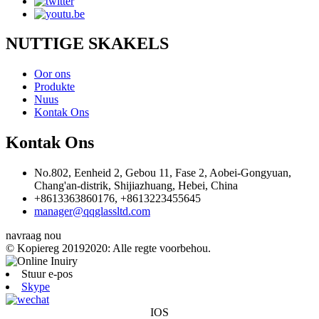
NUTTIGE SKAKELS
Oor ons
Produkte
Nuus
Kontak Ons
Kontak Ons
No.802, Eenheid 2, Gebou 11, Fase 2, Aobei-Gongyuan,
Chang'an-distrik, Shijiazhuang, Hebei, China
+8613363860176, +8613223455645
manager@qqglassltd.com
navraag nou
© Kopiereg 20192020: Alle regte voorbehou.
Stuur e-pos
Skype
IOS