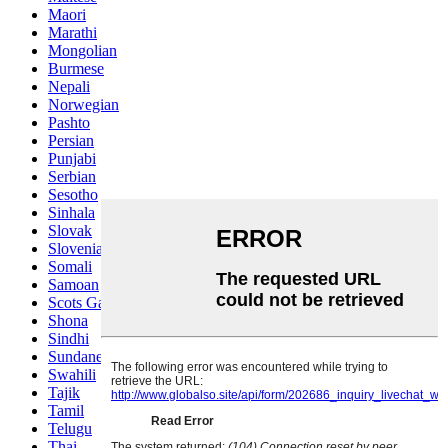
Maori
Marathi
Mongolian
Burmese
Nepali
Norwegian
Pashto
Persian
Punjabi
Serbian
Sesotho
Sinhala
Slovak
Slovenian
Somali
Samoan
Scots Gaelic
Shona
Sindhi
Sundanese
Swahili
Tajik
Tamil
Telugu
Thai