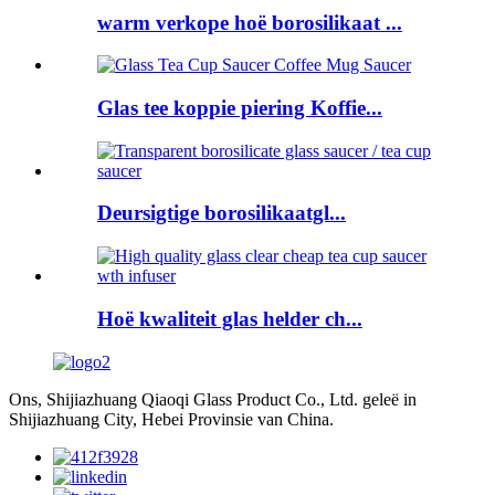
warm verkope hoë borosilikaat ...
Glas tee koppie piering Koffie...
Deursigtige borosilikaatgl...
Hoë kwaliteit glas helder ch...
Ons, Shijiazhuang Qiaoqi Glass Product Co., Ltd. geleë in
Shijiazhuang City, Hebei Provinsie van China.