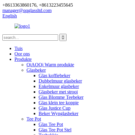
+8613363860176, +8613223455645
manager@qqglassltd.com
English
Tuis
Oor ons
Produkte
QiAOQi Warm produkte
Glasbeker
Glas koffiebeker
Dubbelmuur glasbeker
Enkelmuur glasbeker
Glasbeker met strooi
Glas Blomme Teebeker
Glas klein tee koppie
Glas Justice Cup
Beker Wynglasbeker
Tee Pot
Glas Tee Pot
Glas Tee Pot Stel