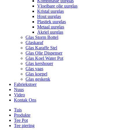
Kombinasie uurglas
Vloeibare olie uurglas
Kristal uurglas
Hout uurglas
Plastiek uurglas
Metaal uurglas
Akriel uurglas
Glas Storm Bottel
Glaskaraf
Glas Karaffe Stel
Glas Olie Dispenser
Glas Koel Water Pot
Glas kershouer
Glas vaas
Glas koepel
Glas geskenk
Fabriekstoer
Nuus
Video
Kontak Ons
Tuis
Produkte
Tee Pot
Tee piering