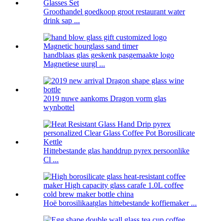
Groothandel goedkoop groot restaurant water
drink sap ...
handblaas glas geskenk pasgemaakte logo
Magnetiese uurgl ...
2019 nuwe aankoms Dragon vorm glas
wynbottel
Hittebestande glas handdrup pyrex persoonlike
Cl ...
Hoë borosilikaatglas hittebestande koffiemaker ...