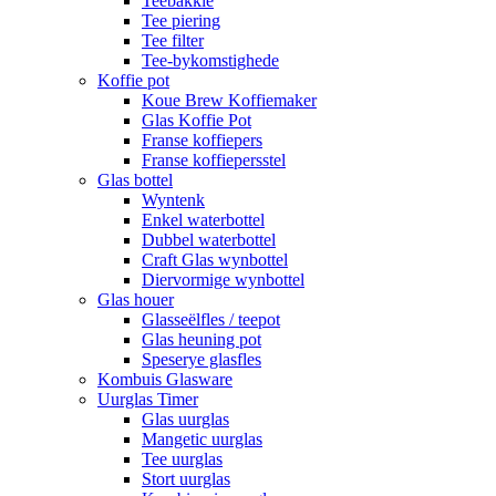
Teebakkie
Tee piering
Tee filter
Tee-bykomstighede
Koffie pot
Koue Brew Koffiemaker
Glas Koffie Pot
Franse koffiepers
Franse koffiepersstel
Glas bottel
Wyntenk
Enkel waterbottel
Dubbel waterbottel
Craft Glas wynbottel
Diervormige wynbottel
Glas houer
Glasseëlfles / teepot
Glas heuning pot
Speserye glasfles
Kombuis Glasware
Uurglas Timer
Glas uurglas
Mangetic uurglas
Tee uurglas
Stort uurglas