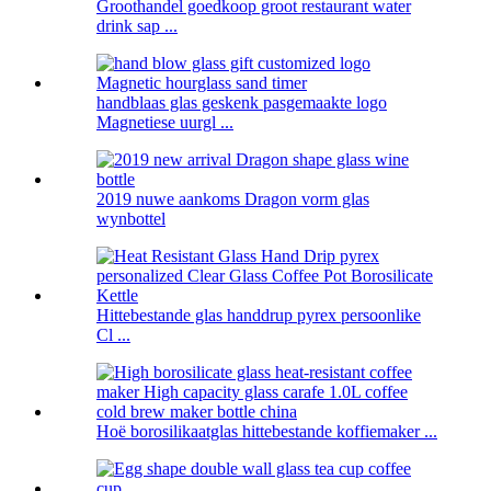
Groothandel goedkoop groot restaurant water
drink sap ...
handblaas glas geskenk pasgemaakte logo
Magnetiese uurgl ...
2019 nuwe aankoms Dragon vorm glas
wynbottel
Hittebestande glas handdrup pyrex persoonlike
Cl ...
Hoë borosilikaatglas hittebestande koffiemaker ...