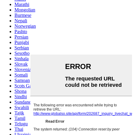
Marathi
Mongolian
Burmese
Nepali
Norwegian
Pashto
Persian
Punjabi
Serbian
Sesotho
Sinhala
Slovak
Slovenian
Somali
Samoan
Scots Gaelic
Shona
Sindhi
Sundanese
Swahili
Tajik
Tamil
Telugu
Thai
Ukrainian