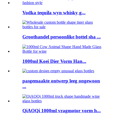
Vodka tequila wyn whisky g...
Groothandel persoonlike bottel sha ...
1000ml Koei Dier Vorm Han...
pasgemaakte ontwerp leeg ongewoon
...
QiAOQi 1000ml vragmotor vorm h...