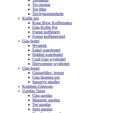
Teebakkie
Tee piering
Tee filter
Tee-bykomstighede
Koffie pot
Koue Brew Koffiemaker
Glas Koffie Pot
Franse koffiepers
Franse koffiepersstel
Glas bottel
Wyntenk
Enkel waterbottel
Dubbel waterbottel
Craft Glas wynbottel
Diervormige wynbottel
Glas houer
Glasseëlfles / teepot
Glas heuning pot
Speserye glasfles
Kombuis Glasware
Uurglas Timer
Glas uurglas
Mangetic uurglas
Tee uurglas
Stort uurglas