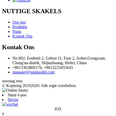
NUTTIGE SKAKELS
Oor ons
Produkte
Nuus
Kontak Ons
Kontak Ons
No.802, Eenheid 2, Gebou 11, Fase 2, Aobei-Gongyuan,
Chang'an-distrik, Shijiazhuang, Hebei, China
+8613363860176, +8613223455645
manager@qqglassltd.com
navraag nou
© Kopiereg 20192020: Alle regte voorbehou.
Stuur e-pos
Skype
IOS
x