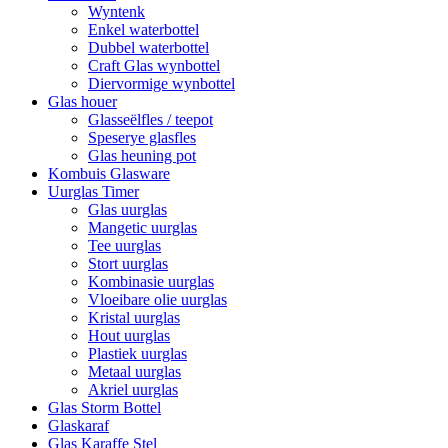
Wyntenk
Enkel waterbottel
Dubbel waterbottel
Craft Glas wynbottel
Diervormige wynbottel
Glas houer
Glasseëlfles / teepot
Speserye glasfles
Glas heuning pot
Kombuis Glasware
Uurglas Timer
Glas uurglas
Mangetic uurglas
Tee uurglas
Stort uurglas
Kombinasie uurglas
Vloeibare olie uurglas
Kristal uurglas
Hout uurglas
Plastiek uurglas
Metaal uurglas
Akriel uurglas
Glas Storm Bottel
Glaskaraf
Glas Karaffe Stel