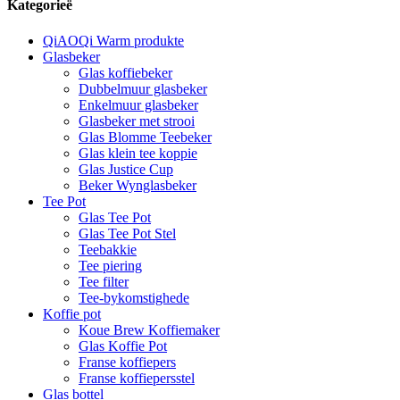
Kategorieë
QiAOQi Warm produkte
Glasbeker
Glas koffiebeker
Dubbelmuur glasbeker
Enkelmuur glasbeker
Glasbeker met strooi
Glas Blomme Teebeker
Glas klein tee koppie
Glas Justice Cup
Beker Wynglasbeker
Tee Pot
Glas Tee Pot
Glas Tee Pot Stel
Teebakkie
Tee piering
Tee filter
Tee-bykomstighede
Koffie pot
Koue Brew Koffiemaker
Glas Koffie Pot
Franse koffiepers
Franse koffiepersstel
Glas bottel