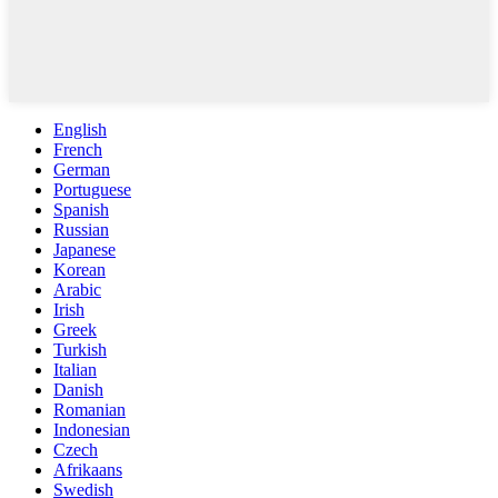
English
French
German
Portuguese
Spanish
Russian
Japanese
Korean
Arabic
Irish
Greek
Turkish
Italian
Danish
Romanian
Indonesian
Czech
Afrikaans
Swedish