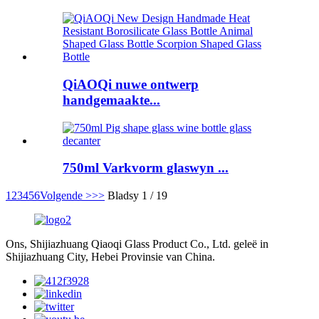
QiAOQi nuwe ontwerp
handgemaakte...
750ml Varkvorm glaswyn ...
1
2
3
4
5
6
Volgende >
>>
Bladsy 1 / 19
Ons, Shijiazhuang Qiaoqi Glass Product Co., Ltd. geleë in
Shijiazhuang City, Hebei Provinsie van China.