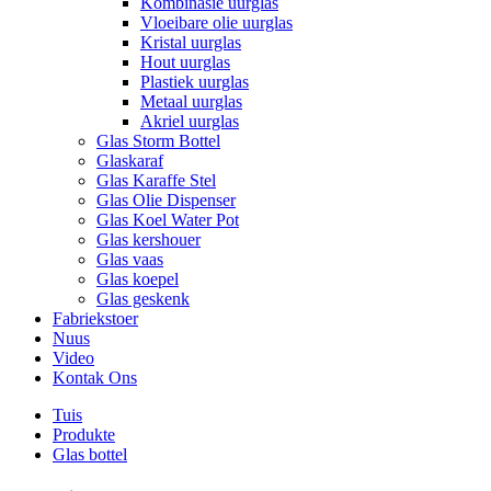
Kombinasie uurglas
Vloeibare olie uurglas
Kristal uurglas
Hout uurglas
Plastiek uurglas
Metaal uurglas
Akriel uurglas
Glas Storm Bottel
Glaskaraf
Glas Karaffe Stel
Glas Olie Dispenser
Glas Koel Water Pot
Glas kershouer
Glas vaas
Glas koepel
Glas geskenk
Fabriekstoer
Nuus
Video
Kontak Ons
Tuis
Produkte
Glas bottel