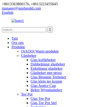
+8613363860176, +8613223455645
manager@qqglassltd.com
English
Tuis
Oor ons
Produkte
QiAOQi Warm produkte
Glasbeker
Glas koffiebeker
Dubbelmuur glasbeker
Enkelmuur glasbeker
Glasbeker met strooi
Glas Blomme Teebeker
Glas klein tee koppie
Glas Justice Cup
Beker Wynglasbeker
Tee Pot
Glas Tee Pot
Glas Tee Pot Stel