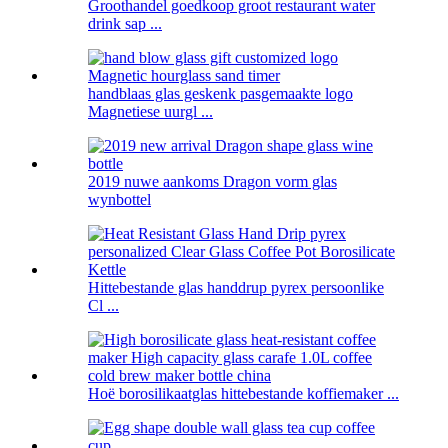
Groothandel goedkoop groot restaurant water
drink sap ...
handblaas glas geskenk pasgemaakte logo
Magnetiese uurgl ...
2019 nuwe aankoms Dragon vorm glas
wynbottel
Hittebestande glas handdrup pyrex persoonlike
Cl ...
Hoë borosilikaatglas hittebestande koffiemaker ...