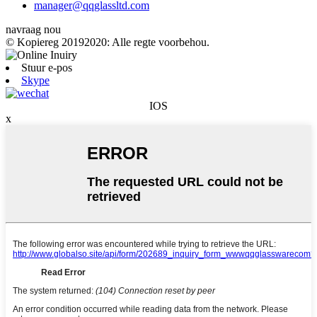
manager@qqglassltd.com
navraag nou
© Kopiereg 20192020: Alle regte voorbehou.
Stuur e-pos
Skype
IOS
x