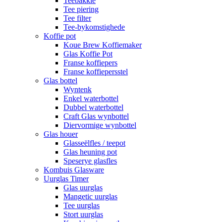
Teebakkie
Tee piering
Tee filter
Tee-bykomstighede
Koffie pot
Koue Brew Koffiemaker
Glas Koffie Pot
Franse koffiepers
Franse koffiepersstel
Glas bottel
Wyntenk
Enkel waterbottel
Dubbel waterbottel
Craft Glas wynbottel
Diervormige wynbottel
Glas houer
Glasseëlfles / teepot
Glas heuning pot
Speserye glasfles
Kombuis Glasware
Uurglas Timer
Glas uurglas
Mangetic uurglas
Tee uurglas
Stort uurglas