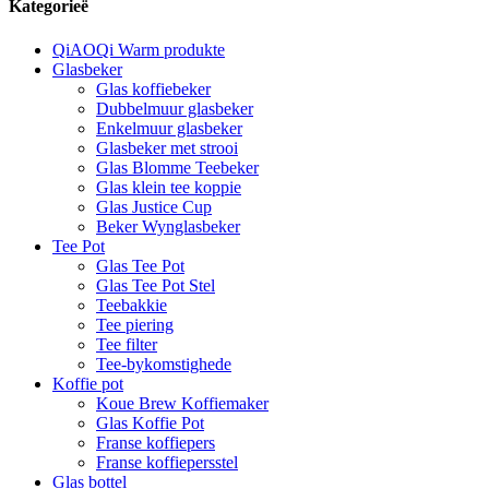
Kategorieë
QiAOQi Warm produkte
Glasbeker
Glas koffiebeker
Dubbelmuur glasbeker
Enkelmuur glasbeker
Glasbeker met strooi
Glas Blomme Teebeker
Glas klein tee koppie
Glas Justice Cup
Beker Wynglasbeker
Tee Pot
Glas Tee Pot
Glas Tee Pot Stel
Teebakkie
Tee piering
Tee filter
Tee-bykomstighede
Koffie pot
Koue Brew Koffiemaker
Glas Koffie Pot
Franse koffiepers
Franse koffiepersstel
Glas bottel