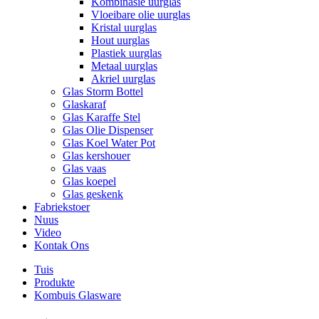
Kombinasie uurglas
Vloeibare olie uurglas
Kristal uurglas
Hout uurglas
Plastiek uurglas
Metaal uurglas
Akriel uurglas
Glas Storm Bottel
Glaskaraf
Glas Karaffe Stel
Glas Olie Dispenser
Glas Koel Water Pot
Glas kershouer
Glas vaas
Glas koepel
Glas geskenk
Fabriekstoer
Nuus
Video
Kontak Ons
Tuis
Produkte
Kombuis Glasware