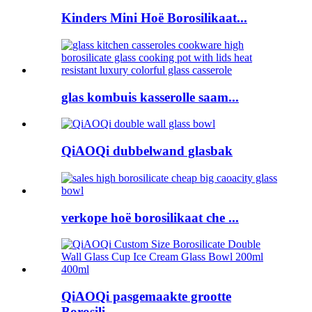
Kinders Mini Hoë Borosilikaat...
glas kombuis kasserolle saam...
QiAOQi dubbelwand glasbak
verkope hoë borosilikaat che ...
QiAOQi pasgemaakte grootte
Borosili...