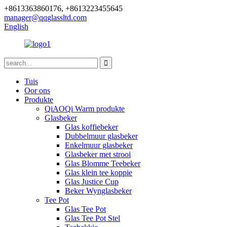
+8613363860176, +8613223455645
manager@qqglassltd.com
English
Tuis
Oor ons
Produkte
QiAOQi Warm produkte
Glasbeker
Glas koffiebeker
Dubbelmuur glasbeker
Enkelmuur glasbeker
Glasbeker met strooi
Glas Blomme Teebeker
Glas klein tee koppie
Glas Justice Cup
Beker Wynglasbeker
Tee Pot
Glas Tee Pot
Glas Tee Pot Stel