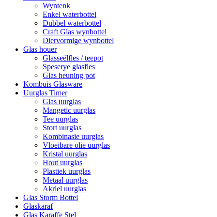
Wyntenk
Enkel waterbottel
Dubbel waterbottel
Craft Glas wynbottel
Diervormige wynbottel
Glas houer
Glasseëlfles / teepot
Speserye glasfles
Glas heuning pot
Kombuis Glasware
Uurglas Timer
Glas uurglas
Mangetic uurglas
Tee uurglas
Stort uurglas
Kombinasie uurglas
Vloeibare olie uurglas
Kristal uurglas
Hout uurglas
Plastiek uurglas
Metaal uurglas
Akriel uurglas
Glas Storm Bottel
Glaskaraf
Glas Karaffe Stel