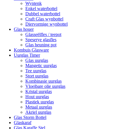
Wyntenk
Enkel waterbottel
Dubbel waterbottel
Craft Glas wynbottel
Diervormige wynbottel
Glas houer
Glasseëlfles / teepot
Speserye glasfles
Glas heuning pot
Kombuis Glasware
Uurglas Timer
Glas uurglas
Mangetic uurglas
Tee uurglas
Stort uurglas
Kombinasie uurglas
Vloeibare olie uurglas
Kristal uurglas
Hout uurglas
Plastiek uurglas
Metaal uurglas
Akriel uurglas
Glas Storm Bottel
Glaskaraf
Glas Karaffe Stel