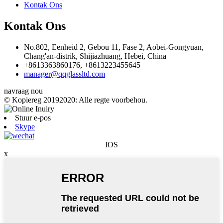
Kontak Ons
Kontak Ons
No.802, Eenheid 2, Gebou 11, Fase 2, Aobei-Gongyuan,
Chang'an-distrik, Shijiazhuang, Hebei, China
+8613363860176, +8613223455645
manager@qqglassltd.com
navraag nou
© Kopiereg 20192020: Alle regte voorbehou.
Stuur e-pos
Skype
IOS
x