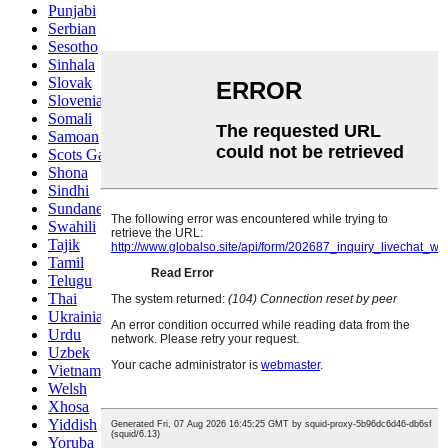
Punjabi
Serbian
Sesotho
Sinhala
Slovak
Slovenian
Somali
Samoan
Scots Gaelic
Shona
Sindhi
Sundanese
Swahili
Tajik
Tamil
Telugu
Thai
Ukrainian
Urdu
Uzbek
Vietnamese
Welsh
Xhosa
Yiddish
Yoruba