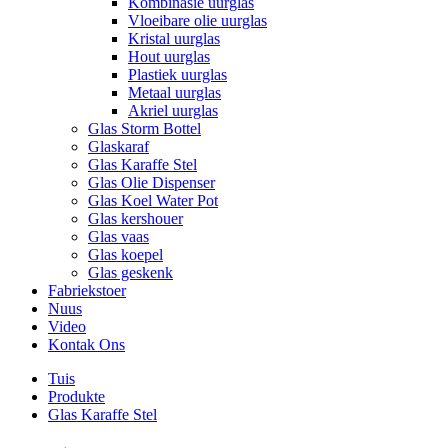
Kombinasie uurglas
Vloeibare olie uurglas
Kristal uurglas
Hout uurglas
Plastiek uurglas
Metaal uurglas
Akriel uurglas
Glas Storm Bottel
Glaskaraf
Glas Karaffe Stel
Glas Olie Dispenser
Glas Koel Water Pot
Glas kershouer
Glas vaas
Glas koepel
Glas geskenk
Fabriekstoer
Nuus
Video
Kontak Ons
Tuis
Produkte
Glas Karaffe Stel