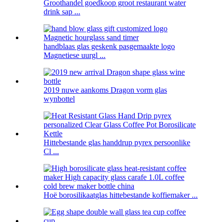
Groothandel goedkoop groot restaurant water
drink sap ...
handblaas glas geskenk pasgemaakte logo
Magnetiese uurgl ...
2019 nuwe aankoms Dragon vorm glas
wynbottel
Hittebestande glas handdrup pyrex persoonlike
Cl ...
Hoë borosilikaatglas hittebestande koffiemaker ...