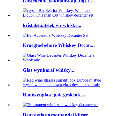
Uitstekende vakmanskap Top L...
kristalstaafstel, vir whiske...
Kroegtoebehore Whiskey Decan...
Glas wynkaraf whisky...
Rooiwynglase pak geskenk ...
Deursigtige groothandel klitser...