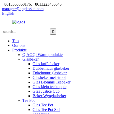
+8613363860176, +8613223455645
manager@qqglassltd.com
English
Tuis
Oor ons
Produkte
QiAOQi Warm produkte
Glasbeker
Glas koffiebeker
Dubbelmuur glasbeker
Enkelmuur glasbeker
Glasbeker met strooi
Glas Blomme Teebeker
Glas klein tee koppie
Glas Justice Cup
Beker Wynglasbeker
Tee Pot
Glas Tee Pot
Glas Tee Pot Stel