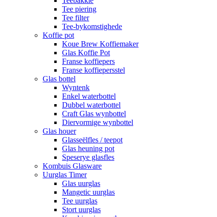
Teebakkie
Tee piering
Tee filter
Tee-bykomstighede
Koffie pot
Koue Brew Koffiemaker
Glas Koffie Pot
Franse koffiepers
Franse koffiepersstel
Glas bottel
Wyntenk
Enkel waterbottel
Dubbel waterbottel
Craft Glas wynbottel
Diervormige wynbottel
Glas houer
Glasseëlfles / teepot
Glas heuning pot
Speserye glasfles
Kombuis Glasware
Uurglas Timer
Glas uurglas
Mangetic uurglas
Tee uurglas
Stort uurglas