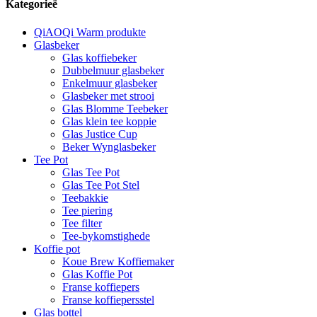
Kategorieë
QiAOQi Warm produkte
Glasbeker
Glas koffiebeker
Dubbelmuur glasbeker
Enkelmuur glasbeker
Glasbeker met strooi
Glas Blomme Teebeker
Glas klein tee koppie
Glas Justice Cup
Beker Wynglasbeker
Tee Pot
Glas Tee Pot
Glas Tee Pot Stel
Teebakkie
Tee piering
Tee filter
Tee-bykomstighede
Koffie pot
Koue Brew Koffiemaker
Glas Koffie Pot
Franse koffiepers
Franse koffiepersstel
Glas bottel