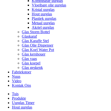
Kombinasie uurglas
Vloeibare olie uurglas
Kristal uurglas
Hout uurglas
Plastiek uurglas
Metaal uurglas
Akriel uurglas
Glas Storm Bottel
Glaskaraf
Glas Karaffe Stel
Glas Olie Dispenser
Glas Koel Water Pot
Glas kershouer
Glas vaas
Glas koepel
Glas geskenk
Fabriekstoer
Nuus
Video
Kontak Ons
Tuis
Produkte
Uurglas Timer
Hout uurglas