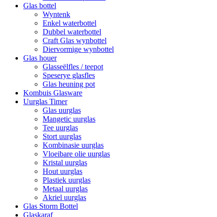
Glas bottel
Wyntenk
Enkel waterbottel
Dubbel waterbottel
Craft Glas wynbottel
Diervormige wynbottel
Glas houer
Glasseëlfles / teepot
Speserye glasfles
Glas heuning pot
Kombuis Glasware
Uurglas Timer
Glas uurglas
Mangetic uurglas
Tee uurglas
Stort uurglas
Kombinasie uurglas
Vloeibare olie uurglas
Kristal uurglas
Hout uurglas
Plastiek uurglas
Metaal uurglas
Akriel uurglas
Glas Storm Bottel
Glaskaraf