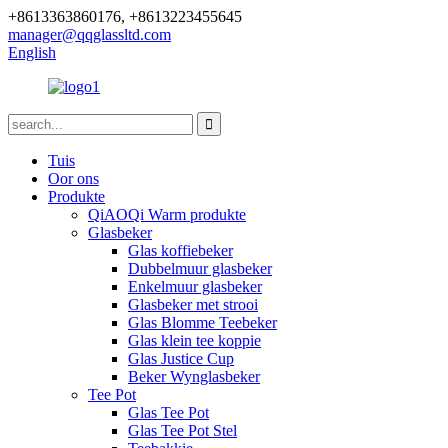
+8613363860176, +8613223455645
manager@qqglassltd.com
English
Tuis
Oor ons
Produkte
QiAOQi Warm produkte
Glasbeker
Glas koffiebeker
Dubbelmuur glasbeker
Enkelmuur glasbeker
Glasbeker met strooi
Glas Blomme Teebeker
Glas klein tee koppie
Glas Justice Cup
Beker Wynglasbeker
Tee Pot
Glas Tee Pot
Glas Tee Pot Stel