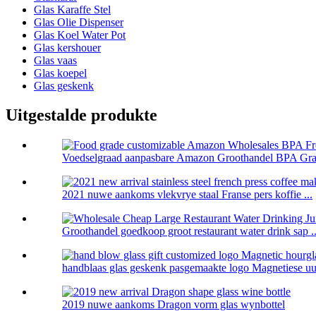
Glas Karaffe Stel
Glas Olie Dispenser
Glas Koel Water Pot
Glas kershouer
Glas vaas
Glas koepel
Glas geskenk
Uitgestalde produkte
Voedselgraad aanpasbare Amazon Groothandel BPA Grati
2021 nuwe aankoms vlekvrye staal Franse pers koffie ...
Groothandel goedkoop groot restaurant water drink sap ..
handblaas glas geskenk pasgemaakte logo Magnetiese uur
2019 nuwe aankoms Dragon vorm glas wynbottel