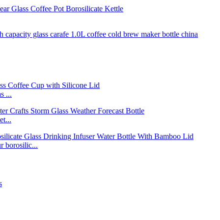
 ...
t...
borosilic...