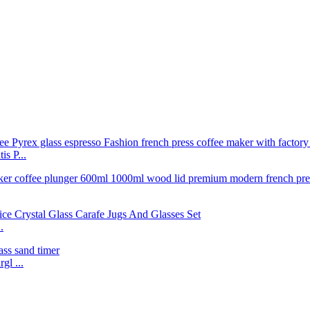
s P...
.
gl ...