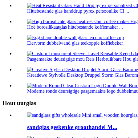
Hittebestande glas handdrup pyrex persoonlike Cl ...
Hoë borosilikaatglas hittebestande koffiemaker ...
Eiervorm dubbelwand glas teekoppie koffiebeker
Pasgemaakte deursigtige mou Reis Herbruikbare Hou glas
Kreatiewe Stylvolle Desktop Druppel Storm Glas Barome
Moderne ronde deursigtige pasgemaakte logo dubbelmuur 
Hout uurglas
sandglas geskenke groothandel M...