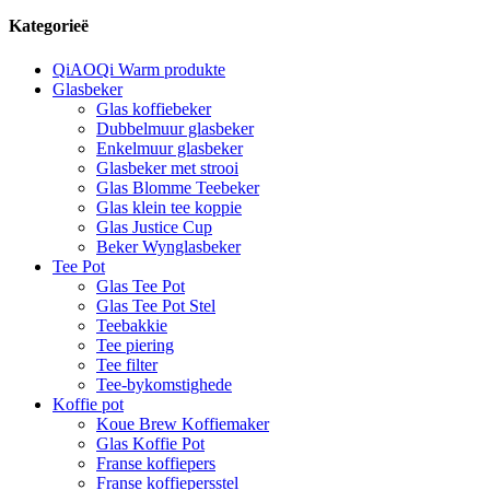
Kategorieë
QiAOQi Warm produkte
Glasbeker
Glas koffiebeker
Dubbelmuur glasbeker
Enkelmuur glasbeker
Glasbeker met strooi
Glas Blomme Teebeker
Glas klein tee koppie
Glas Justice Cup
Beker Wynglasbeker
Tee Pot
Glas Tee Pot
Glas Tee Pot Stel
Teebakkie
Tee piering
Tee filter
Tee-bykomstighede
Koffie pot
Koue Brew Koffiemaker
Glas Koffie Pot
Franse koffiepers
Franse koffiepersstel