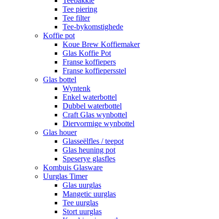
Teebakkie
Tee piering
Tee filter
Tee-bykomstighede
Koffie pot
Koue Brew Koffiemaker
Glas Koffie Pot
Franse koffiepers
Franse koffiepersstel
Glas bottel
Wyntenk
Enkel waterbottel
Dubbel waterbottel
Craft Glas wynbottel
Diervormige wynbottel
Glas houer
Glasseëlfles / teepot
Glas heuning pot
Speserye glasfles
Kombuis Glasware
Uurglas Timer
Glas uurglas
Mangetic uurglas
Tee uurglas
Stort uurglas