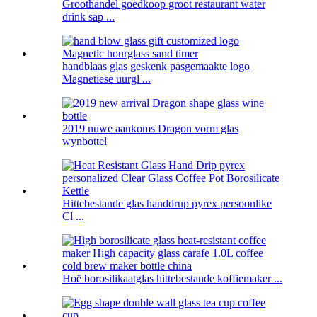
Groothandel goedkoop groot restaurant water
drink sap ...
handblaas glas geskenk pasgemaakte logo
Magnetiese uurgl ...
2019 nuwe aankoms Dragon vorm glas
wynbottel
Hittebestande glas handdrup pyrex persoonlike
Cl ...
Hoë borosilikaatglas hittebestande koffiemaker ...