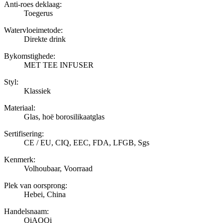
Anti-roes deklaag:
Toegerus
Watervloeimetode:
Direkte drink
Bykomstighede:
MET TEE INFUSER
Styl:
Klassiek
Materiaal:
Glas, hoë borosilikaatglas
Sertifisering:
CE / EU, CIQ, EEC, FDA, LFGB, Sgs
Kenmerk:
Volhoubaar, Voorraad
Plek van oorsprong:
Hebei, China
Handelsnaam:
QiAOQi