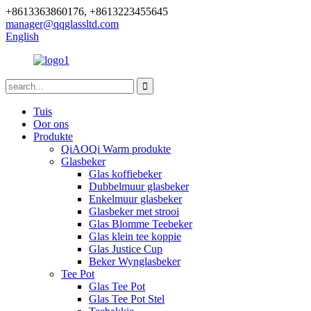
+8613363860176, +8613223455645
manager@qqglassltd.com
English
Tuis
Oor ons
Produkte
QiAOQi Warm produkte
Glasbeker
Glas koffiebeker
Dubbelmuur glasbeker
Enkelmuur glasbeker
Glasbeker met strooi
Glas Blomme Teebeker
Glas klein tee koppie
Glas Justice Cup
Beker Wynglasbeker
Tee Pot
Glas Tee Pot
Glas Tee Pot Stel