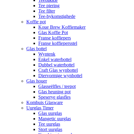
Teebakkie
Tee piering
Tee filter
Tee-bykomstighede
Koffie pot
Koue Brew Koffiemaker
Glas Koffie Pot
Franse koffiepers
Franse koffiepersstel
Glas bottel
Wyntenk
Enkel waterbottel
Dubbel waterbottel
Craft Glas wynbottel
Diervormige wynbottel
Glas houer
Glasseëlfles / teepot
Glas heuning pot
Speserye glasfles
Kombuis Glasware
Uurglas Timer
Glas uurglas
Mangetic uurglas
Tee uurglas
Stort uurglas