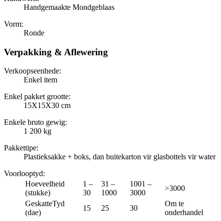
Handgemaakte Mondgeblaas
Vorm:
Ronde
Verpakking & Aflewering
Verkoopseenhede:
Enkel item
Enkel pakket grootte:
15X15X30 cm
Enkele bruto gewig:
1 200 kg
Pakkettipe:
Plastieksakke + boks, dan buitekarton vir glasbottels vir water
Voorlooptyd
:
Hoeveelheid
1 –
31 –
1001 –
>3000
(stukke)
30
1000
3000
GeskatteTyd
Om te
15
25
30
(dae)
onderhandel