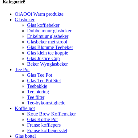
Kategorieë
QiAOQi Warm produkte
Glasbeker
Glas koffiebeker
Dubbelmuur glasbeker
Enkelmuur glasbeker
Glasbeker met strooi
Glas Blomme Teebeker
Glas klein tee koppie
Glas Justice Cup
Beker Wynglasbeker
Tee Pot
Glas Tee Pot
Glas Tee Pot Stel
Teebakkie
Tee piering
Tee filter
Tee-bykomstighede
Koffie pot
Koue Brew Koffiemaker
Glas Koffie Pot
Franse koffiepers
Franse koffiepersstel
Glas bottel