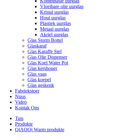
Kombinasie uurglas
Vloeibare olie uurglas
Kristal uurglas
Hout uurglas
Plastiek uurglas
Metaal uurglas
Akriel uurglas
Glas Storm Bottel
Glaskaraf
Glas Karaffe Stel
Glas Olie Dispenser
Glas Koel Water Pot
Glas kershouer
Glas vaas
Glas koepel
Glas geskenk
Fabriekstoer
Nuus
Video
Kontak Ons
Tuis
Produkte
QiAOQi Warm produkte