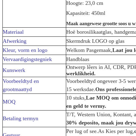
Hoogte: 23,0 cm
Kapasiteit: 450ml
Maak aangewese grootte soos u wi
Materiaal
Hoë borosilikaatglas, handgem
Afwerking
Skermdruk LOGO op glas
Kleur, vorm en logo
Welkom Pasgemaak,
Laat jou 
Vervaardigingstegniek
Handblaas
Ontwerp lêers in AI, CDR, PDF
Kunswerk
werklikheid.
Voorbeeldtyd en
Voorbeeldtyd ongeveer 3-5 wer
grootmaattyd
15 werksdae.
Ons professionele
10 stuks,
Lae MOQ om onnodig
MOQ
en geld te vermy.
T/T, Western Union, Kontant, 
Betaling termyn
30% deposito, maak jou drywe
Per lug of see.As Kies per lug,
Gestuur