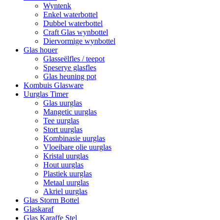
Wyntenk
Enkel waterbottel
Dubbel waterbottel
Craft Glas wynbottel
Diervormige wynbottel
Glas houer
Glasseëlfles / teepot
Speserye glasfles
Glas heuning pot
Kombuis Glasware
Uurglas Timer
Glas uurglas
Mangetic uurglas
Tee uurglas
Stort uurglas
Kombinasie uurglas
Vloeibare olie uurglas
Kristal uurglas
Hout uurglas
Plastiek uurglas
Metaal uurglas
Akriel uurglas
Glas Storm Bottel
Glaskaraf
Glas Karaffe Stel