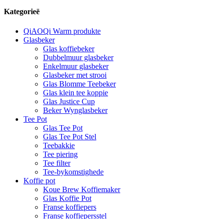
Kategorieë
QiAOQi Warm produkte
Glasbeker
Glas koffiebeker
Dubbelmuur glasbeker
Enkelmuur glasbeker
Glasbeker met strooi
Glas Blomme Teebeker
Glas klein tee koppie
Glas Justice Cup
Beker Wynglasbeker
Tee Pot
Glas Tee Pot
Glas Tee Pot Stel
Teebakkie
Tee piering
Tee filter
Tee-bykomstighede
Koffie pot
Koue Brew Koffiemaker
Glas Koffie Pot
Franse koffiepers
Franse koffiepersstel