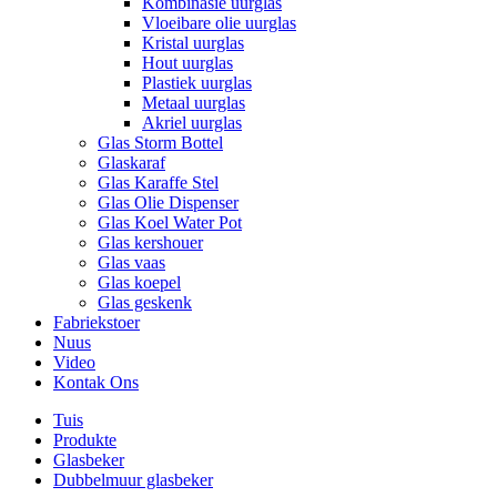
Kombinasie uurglas
Vloeibare olie uurglas
Kristal uurglas
Hout uurglas
Plastiek uurglas
Metaal uurglas
Akriel uurglas
Glas Storm Bottel
Glaskaraf
Glas Karaffe Stel
Glas Olie Dispenser
Glas Koel Water Pot
Glas kershouer
Glas vaas
Glas koepel
Glas geskenk
Fabriekstoer
Nuus
Video
Kontak Ons
Tuis
Produkte
Glasbeker
Dubbelmuur glasbeker