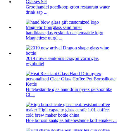
Groothandel goedkoop groot restaurant water
drink sap ...
handblaas glas geskenk pasgemaakte logo
Magnetiese uurgl ...
2019 nuwe aankoms Dragon vorm glas
wynbottel
Hittebestande glas handdrup pyrex persoonlike
Cl ...
Hoë borosilikaatglas hittebestande koffiemaker ...