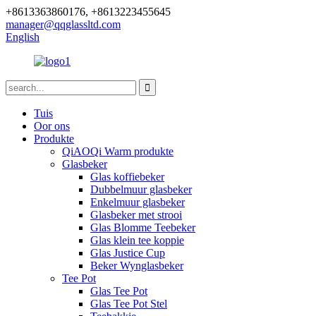
+8613363860176, +8613223455645
manager@qqglassltd.com
English
Tuis
Oor ons
Produkte
QiAOQi Warm produkte
Glasbeker
Glas koffiebeker
Dubbelmuur glasbeker
Enkelmuur glasbeker
Glasbeker met strooi
Glas Blomme Teebeker
Glas klein tee koppie
Glas Justice Cup
Beker Wynglasbeker
Tee Pot
Glas Tee Pot
Glas Tee Pot Stel