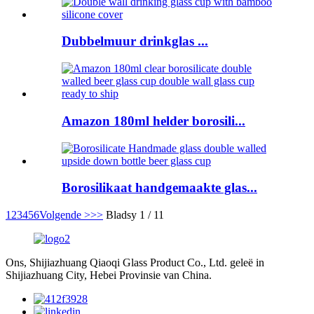
Dubbelmuur drinkglas ...
Amazon 180ml helder borosili...
Borosilikaat handgemaakte glas...
1
2
3
4
5
6
Volgende >
>>
Bladsy 1 / 11
Ons, Shijiazhuang Qiaoqi Glass Product Co., Ltd. geleë in
Shijiazhuang City, Hebei Provinsie van China.