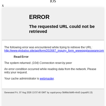
IOS
x