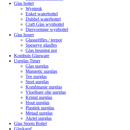
Glas bottel
Wyntenk
Enkel waterbottel
Dubbel waterbottel
Craft Glas wynbottel
Diervormige wynbottel
Glas houer
Glasseëlfles / teepot
Speserye glasfles
Glas heuning pot
Kombuis Glasware
Uurglas Timer
Glas uurglas
Mangetic uurglas
Tee uurglas
Stort uurglas
Kombinasie uurglas
Vloeibare olie uurglas
Kristal uurglas
Hout uurglas
Plastiek uurglas
Metaal uurglas
Akriel uurglas
Glas Storm Bottel
Glaskaraf