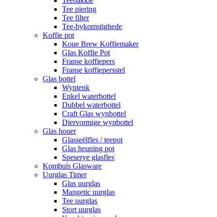
Teebakkie
Tee piering
Tee filter
Tee-bykomstighede
Koffie pot
Koue Brew Koffiemaker
Glas Koffie Pot
Franse koffiepers
Franse koffiepersstel
Glas bottel
Wyntenk
Enkel waterbottel
Dubbel waterbottel
Craft Glas wynbottel
Diervormige wynbottel
Glas houer
Glasseëlfles / teepot
Glas heuning pot
Speserye glasfles
Kombuis Glasware
Uurglas Timer
Glas uurglas
Mangetic uurglas
Tee uurglas
Stort uurglas