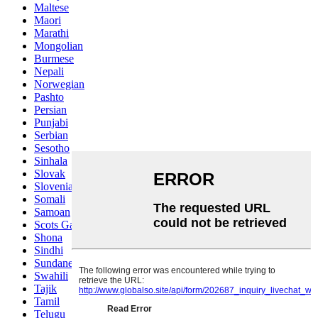
Maltese
Maori
Marathi
Mongolian
Burmese
Nepali
Norwegian
Pashto
Persian
Punjabi
Serbian
Sesotho
Sinhala
Slovak
Slovenian
Somali
Samoan
Scots Gaelic
Shona
Sindhi
Sundanese
Swahili
Tajik
Tamil
Telugu