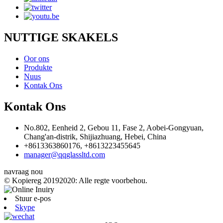
NUTTIGE SKAKELS
Oor ons
Produkte
Nuus
Kontak Ons
Kontak Ons
No.802, Eenheid 2, Gebou 11, Fase 2, Aobei-Gongyuan,
Chang'an-distrik, Shijiazhuang, Hebei, China
+8613363860176, +8613223455645
manager@qqglassltd.com
navraag nou
© Kopiereg 20192020: Alle regte voorbehou.
Stuur e-pos
Skype