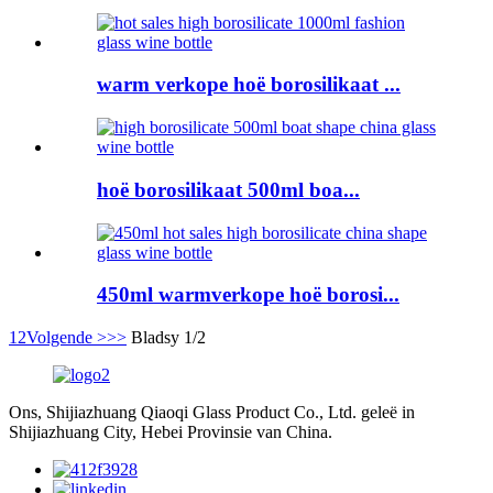
warm verkope hoë borosilikaat ...
hoë borosilikaat 500ml boa...
450ml warmverkope hoë borosi...
1
2
Volgende >
>>
Bladsy 1/2
Ons, Shijiazhuang Qiaoqi Glass Product Co., Ltd. geleë in
Shijiazhuang City, Hebei Provinsie van China.