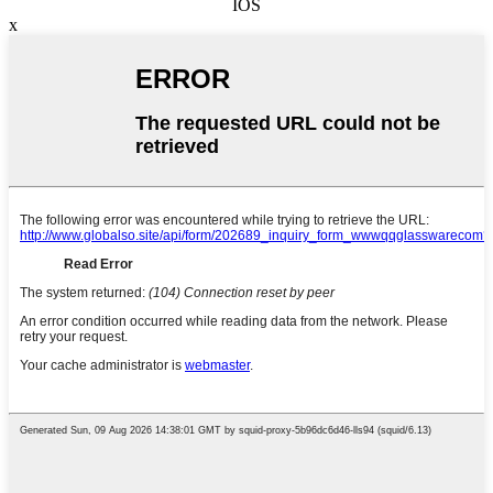
IOS
x