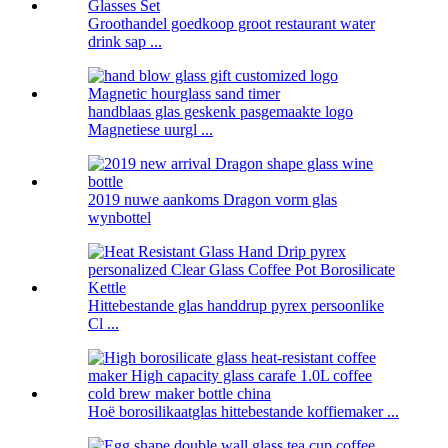
Groothandel goedkoop groot restaurant water
drink sap ...
handblaas glas geskenk pasgemaakte logo
Magnetiese uurgl ...
2019 nuwe aankoms Dragon vorm glas
wynbottel
Hittebestande glas handdrup pyrex persoonlike
Cl ...
Hoë borosilikaatglas hittebestande koffiemaker ...