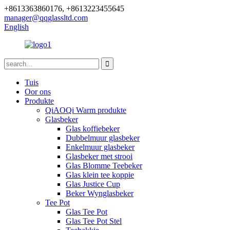
+8613363860176, +8613223455645
manager@qqglassltd.com
English
Tuis
Oor ons
Produkte
QiAOQi Warm produkte
Glasbeker
Glas koffiebeker
Dubbelmuur glasbeker
Enkelmuur glasbeker
Glasbeker met strooi
Glas Blomme Teebeker
Glas klein tee koppie
Glas Justice Cup
Beker Wynglasbeker
Tee Pot
Glas Tee Pot
Glas Tee Pot Stel