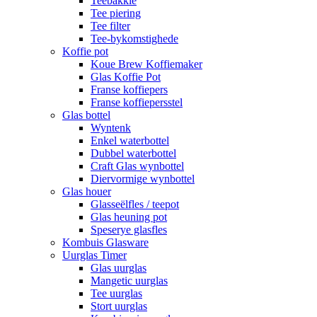
Teebakkie
Tee piering
Tee filter
Tee-bykomstighede
Koffie pot
Koue Brew Koffiemaker
Glas Koffie Pot
Franse koffiepers
Franse koffiepersstel
Glas bottel
Wyntenk
Enkel waterbottel
Dubbel waterbottel
Craft Glas wynbottel
Diervormige wynbottel
Glas houer
Glasseëlfles / teepot
Glas heuning pot
Speserye glasfles
Kombuis Glasware
Uurglas Timer
Glas uurglas
Mangetic uurglas
Tee uurglas
Stort uurglas