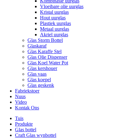
Kombinasie uurglas
Vloeibare olie uurglas
Kristal uurglas
Hout uurglas
Plastiek uurglas
Metaal uurglas
Akriel uurglas
Glas Storm Bottel
Glaskaraf
Glas Karaffe Stel
Glas Olie Dispenser
Glas Koel Water Pot
Glas kershouer
Glas vaas
Glas koepel
Glas geskenk
Fabriekstoer
Nuus
Video
Kontak Ons
Tuis
Produkte
Glas bottel
Craft Glas wynbottel