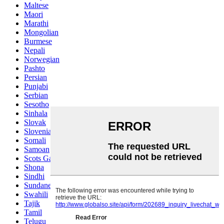
Maltese
Maori
Marathi
Mongolian
Burmese
Nepali
Norwegian
Pashto
Persian
Punjabi
Serbian
Sesotho
Sinhala
Slovak
Slovenian
Somali
Samoan
Scots Gaelic
Shona
Sindhi
Sundanese
Swahili
Tajik
Tamil
Telugu