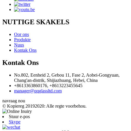
NUTTIGE SKAKELS
Oor ons
Produkte
Nuus
Kontak Ons
Kontak Ons
No.802, Eenheid 2, Gebou 11, Fase 2, Aobei-Gongyuan,
Chang'an-distrik, Shijiazhuang, Hebei, China
+8613363860176, +8613223455645
manager@qqglassltd.com
navraag nou
© Kopiereg 20192020: Alle regte voorbehou.
Stuur e-pos
Skype