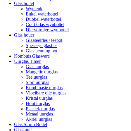
Glas bottel
Wyntenk
Enkel waterbottel
Dubbel waterbottel
Craft Glas wynbottel
Diervormige wynbottel
Glas houer
Glasseëlfles / teepot
Speserye glasfles
Glas heuning pot
Kombuis Glasware
Uurglas Timer
Glas uurglas
Mangetic uurglas
Tee uurglas
Stort uurglas
Kombinasie uurglas
Vloeibare olie uurglas
Kristal uurglas
Hout uurglas
Plastiek uurglas
Metaal uurglas
Akriel uurglas
Glas Storm Bottel
Glaskaraf