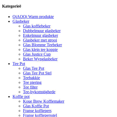
Kategorieë
QiAOQi Warm produkte
Glasbeker
Glas koffiebeker
Dubbelmuur glasbeker
Enkelmuur glasbeker
Glasbeker met strooi
Glas Blomme Teebeker
Glas klein tee koppie
Glas Justice Cup
Beker Wynglasbeker
Tee Pot
Glas Tee Pot
Glas Tee Pot Stel
Teebakkie
Tee piering
Tee filter
Tee-bykomstighede
Koffie pot
Koue Brew Koffiemaker
Glas Koffie Pot
Franse koffiepers
Franse koffiepersstel