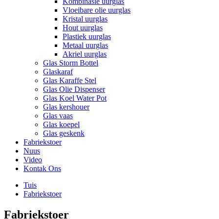
Kombinasie uurglas
Vloeibare olie uurglas
Kristal uurglas
Hout uurglas
Plastiek uurglas
Metaal uurglas
Akriel uurglas
Glas Storm Bottel
Glaskaraf
Glas Karaffe Stel
Glas Olie Dispenser
Glas Koel Water Pot
Glas kershouer
Glas vaas
Glas koepel
Glas geskenk
Fabriekstoer
Nuus
Video
Kontak Ons
Tuis
Fabriekstoer
Fabriekstoer