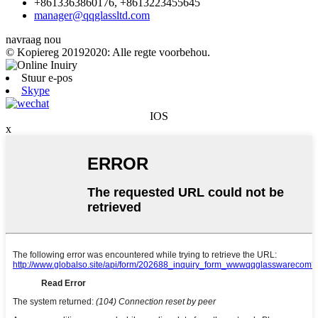
+8613363860176, +8613223455645
manager@qqglassltd.com
navraag nou
© Kopiereg 20192020: Alle regte voorbehou.
Stuur e-pos
Skype
IOS
x