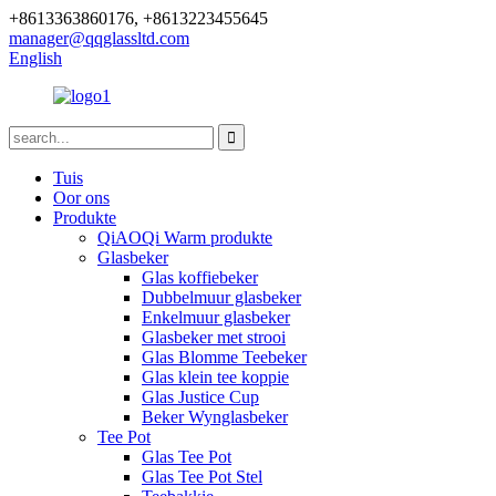
+8613363860176, +8613223455645
manager@qqglassltd.com
English
Tuis
Oor ons
Produkte
QiAOQi Warm produkte
Glasbeker
Glas koffiebeker
Dubbelmuur glasbeker
Enkelmuur glasbeker
Glasbeker met strooi
Glas Blomme Teebeker
Glas klein tee koppie
Glas Justice Cup
Beker Wynglasbeker
Tee Pot
Glas Tee Pot
Glas Tee Pot Stel