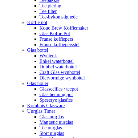
Teebakkie
Tee piering
Tee filter
Tee-bykomstighede
Koffie pot
Koue Brew Koffiemaker
Glas Koffie Pot
Franse koffiepers
Franse koffiepersstel
Glas bottel
Wyntenk
Enkel waterbottel
Dubbel waterbottel
Craft Glas wynbottel
Diervormige wynbottel
Glas houer
Glasseëlfles / teepot
Glas heuning pot
Speserye glasfles
Kombuis Glasware
Uurglas Timer
Glas uurglas
Mangetic uurglas
Tee uurglas
Stort uurglas