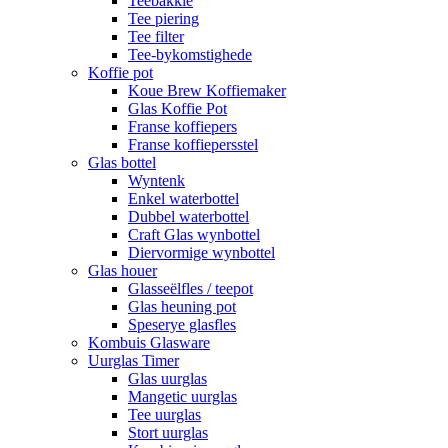
Teebakkie
Tee piering
Tee filter
Tee-bykomstighede
Koffie pot
Koue Brew Koffiemaker
Glas Koffie Pot
Franse koffiepers
Franse koffiepersstel
Glas bottel
Wyntenk
Enkel waterbottel
Dubbel waterbottel
Craft Glas wynbottel
Diervormige wynbottel
Glas houer
Glasseëlfles / teepot
Glas heuning pot
Speserye glasfles
Kombuis Glasware
Uurglas Timer
Glas uurglas
Mangetic uurglas
Tee uurglas
Stort uurglas