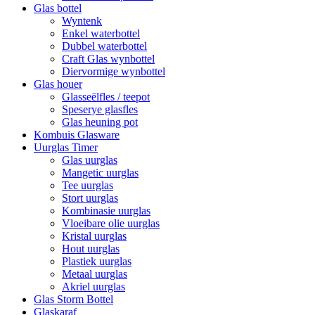
Glas bottel
Wyntenk
Enkel waterbottel
Dubbel waterbottel
Craft Glas wynbottel
Diervormige wynbottel
Glas houer
Glasseëlfles / teepot
Speserye glasfles
Glas heuning pot
Kombuis Glasware
Uurglas Timer
Glas uurglas
Mangetic uurglas
Tee uurglas
Stort uurglas
Kombinasie uurglas
Vloeibare olie uurglas
Kristal uurglas
Hout uurglas
Plastiek uurglas
Metaal uurglas
Akriel uurglas
Glas Storm Bottel
Glaskaraf