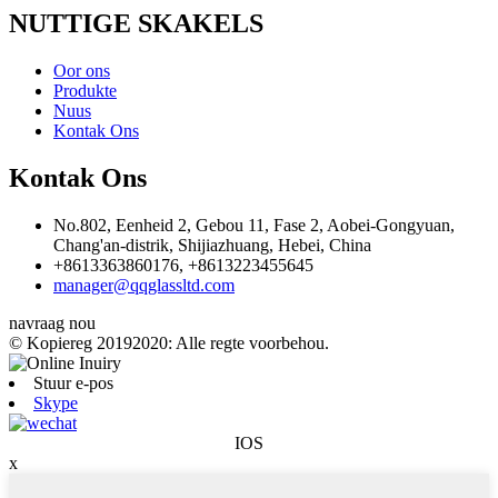
NUTTIGE SKAKELS
Oor ons
Produkte
Nuus
Kontak Ons
Kontak Ons
No.802, Eenheid 2, Gebou 11, Fase 2, Aobei-Gongyuan,
Chang'an-distrik, Shijiazhuang, Hebei, China
+8613363860176, +8613223455645
manager@qqglassltd.com
navraag nou
© Kopiereg 20192020: Alle regte voorbehou.
Stuur e-pos
Skype
IOS
x