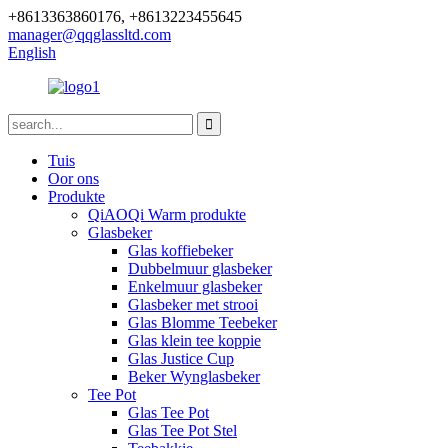
+8613363860176, +8613223455645
manager@qqglassltd.com
English
Tuis
Oor ons
Produkte
QiAOQi Warm produkte
Glasbeker
Glas koffiebeker
Dubbelmuur glasbeker
Enkelmuur glasbeker
Glasbeker met strooi
Glas Blomme Teebeker
Glas klein tee koppie
Glas Justice Cup
Beker Wynglasbeker
Tee Pot
Glas Tee Pot
Glas Tee Pot Stel