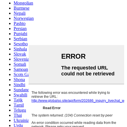
Mongolian
Burmese
Nepali
Norwegian
Pashto
Persian
Punjabi
Serbian
Sesotho
Sinhala
Slovak
Slovenian
Somali
Samoan
Scots Gaelic
Shona
Sindhi
Sundanese
Swahili
Tajik
Tamil
Telugu
Thai
Ukrainian
Urdu