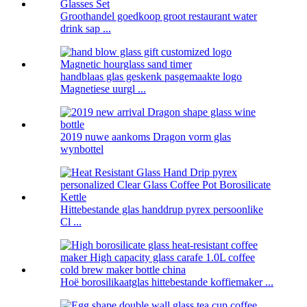
Groothandel goedkoop groot restaurant water
drink sap ...
handblaas glas geskenk pasgemaakte logo
Magnetiese uurgl ...
2019 nuwe aankoms Dragon vorm glas
wynbottel
Hittebestande glas handdrup pyrex persoonlike
Cl ...
Hoë borosilikaatglas hittebestande koffiemaker ...