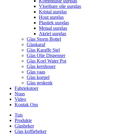
Kombinasie uurglas
Vloeibare olie uurglas
Kristal uurglas
Hout uurglas
Plastiek uurglas
Metaal uurglas
Akriel uurglas
Glas Storm Bottel
Glaskaraf
Glas Karaffe Stel
Glas Olie Dispenser
Glas Koel Water Pot
Glas kershouer
Glas vaas
Glas koepel
Glas geskenk
Fabriekstoer
Nuus
Video
Kontak Ons
Tuis
Produkte
Glasbeker
Glas koffiebeker