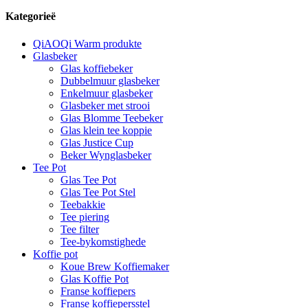
Kategorieë
QiAOQi Warm produkte
Glasbeker
Glas koffiebeker
Dubbelmuur glasbeker
Enkelmuur glasbeker
Glasbeker met strooi
Glas Blomme Teebeker
Glas klein tee koppie
Glas Justice Cup
Beker Wynglasbeker
Tee Pot
Glas Tee Pot
Glas Tee Pot Stel
Teebakkie
Tee piering
Tee filter
Tee-bykomstighede
Koffie pot
Koue Brew Koffiemaker
Glas Koffie Pot
Franse koffiepers
Franse koffiepersstel