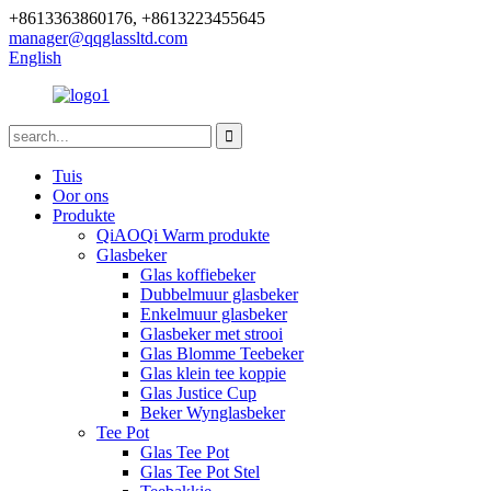
+8613363860176, +8613223455645
manager@qqglassltd.com
English
Tuis
Oor ons
Produkte
QiAOQi Warm produkte
Glasbeker
Glas koffiebeker
Dubbelmuur glasbeker
Enkelmuur glasbeker
Glasbeker met strooi
Glas Blomme Teebeker
Glas klein tee koppie
Glas Justice Cup
Beker Wynglasbeker
Tee Pot
Glas Tee Pot
Glas Tee Pot Stel