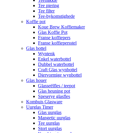
Teebakkie
Tee piering
Tee filter
Tee-bykomstighede
Koffie pot
Koue Brew Koffiemaker
Glas Koffie Pot
Franse koffiepers
Franse koffiepersstel
Glas bottel
Wyntenk
Enkel waterbottel
Dubbel waterbottel
Craft Glas wynbottel
Diervormige wynbottel
Glas houer
Glasseëlfles / teepot
Glas heuning pot
Speserye glasfles
Kombuis Glasware
Uurglas Timer
Glas uurglas
Mangetic uurglas
Tee uurglas
Stort uurglas