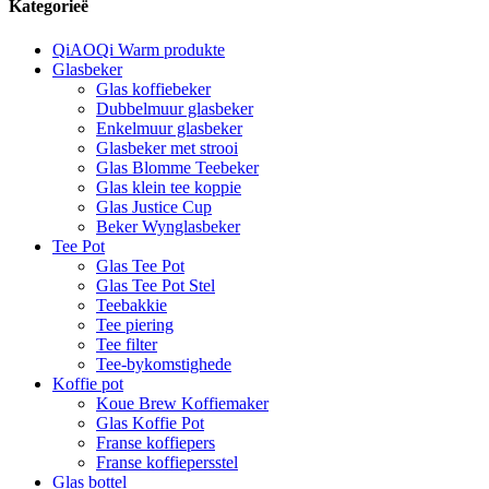
Kategorieë
QiAOQi Warm produkte
Glasbeker
Glas koffiebeker
Dubbelmuur glasbeker
Enkelmuur glasbeker
Glasbeker met strooi
Glas Blomme Teebeker
Glas klein tee koppie
Glas Justice Cup
Beker Wynglasbeker
Tee Pot
Glas Tee Pot
Glas Tee Pot Stel
Teebakkie
Tee piering
Tee filter
Tee-bykomstighede
Koffie pot
Koue Brew Koffiemaker
Glas Koffie Pot
Franse koffiepers
Franse koffiepersstel
Glas bottel