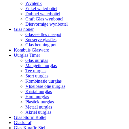
Wyntenk
Enkel waterbottel
Dubbel waterbottel
Craft Glas wynbottel
Diervormige wynbottel
Glas houer
Glasseëlfles / teepot
Speserye glasfles
Glas heuning pot
Kombuis Glasware
Uurglas Timer
Glas uurglas
Mangetic uurglas
Tee uurglas
Stort uurglas
Kombinasie uurglas
Vloeibare olie uurglas
Kristal uurglas
Hout uurglas
Plastiek uurglas
Metaal uurglas
Akriel uurglas
Glas Storm Bottel
Glaskaraf
Glas Karaffe Stel