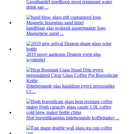
Groothandel goedkoop groot restaurant water
drink sap ...
handblaas glas geskenk pasgemaakte logo
Magnetiese uurgl ...
2019 nuwe aankoms Dragon vorm glas
wynbottel
Hittebestande glas handdrup pyrex persoonlike
Cl ...
Hoë borosilikaatglas hittebestande koffiemaker ...