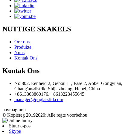
NUTTIGE SKAKELS
Oor ons
Produkte
Nuus
Kontak Ons
Kontak Ons
No.802, Eenheid 2, Gebou 11, Fase 2, Aobei-Gongyuan,
Chang'an-distrik, Shijiazhuang, Hebei, China
+8613363860176, +8613223455645
manager@qqglassltd.com
navraag nou
© Kopiereg 20192020: Alle regte voorbehou.
Stuur e-pos
Skype