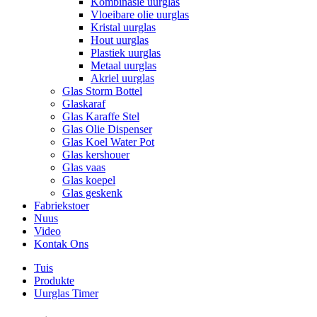
Kombinasie uurglas
Vloeibare olie uurglas
Kristal uurglas
Hout uurglas
Plastiek uurglas
Metaal uurglas
Akriel uurglas
Glas Storm Bottel
Glaskaraf
Glas Karaffe Stel
Glas Olie Dispenser
Glas Koel Water Pot
Glas kershouer
Glas vaas
Glas koepel
Glas geskenk
Fabriekstoer
Nuus
Video
Kontak Ons
Tuis
Produkte
Uurglas Timer