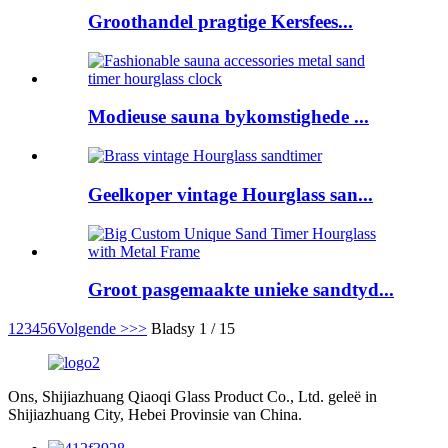
Groothandel pragtige Kersfees...
Modieuse sauna bykomstighede ...
Geelkoper vintage Hourglass san...
Groot pasgemaakte unieke sandtyd...
1
2
3
4
5
6
Volgende >
>>
Bladsy 1 / 15
Ons, Shijiazhuang Qiaoqi Glass Product Co., Ltd. geleë in
Shijiazhuang City, Hebei Provinsie van China.