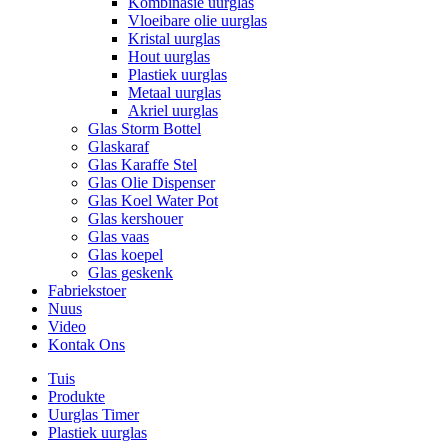
Kombinasie uurglas
Vloeibare olie uurglas
Kristal uurglas
Hout uurglas
Plastiek uurglas
Metaal uurglas
Akriel uurglas
Glas Storm Bottel
Glaskaraf
Glas Karaffe Stel
Glas Olie Dispenser
Glas Koel Water Pot
Glas kershouer
Glas vaas
Glas koepel
Glas geskenk
Fabriekstoer
Nuus
Video
Kontak Ons
Tuis
Produkte
Uurglas Timer
Plastiek uurglas