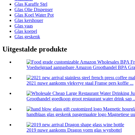
Glas Karaffe Stel
Glas Olie Dispenser
Glas Koel Water Pot
Glas kershouer
Glas vaas
Glas koepel
Glas geskenk
Uitgestalde produkte
Voedselgraad aanpasbare Amazon Groothandel BPA Grati
2021 nuwe aankoms vlekvrye staal Franse pers koffie ...
Groothandel goedkoop groot restaurant water drink sap ..
handblaas glas geskenk pasgemaakte logo Magnetiese uur
2019 nuwe aankoms Dragon vorm glas wynbottel