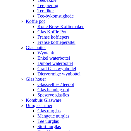
Teebakkie
Tee piering
Tee filter
Tee-bykomstighede
Koffie pot
Koue Brew Koffiemaker
Glas Koffie Pot
Franse koffiepers
Franse koffiepersstel
Glas bottel
Wyntenk
Enkel waterbottel
Dubbel waterbottel
Craft Glas wynbottel
Diervormige wynbottel
Glas houer
Glasseëlfles / teepot
Glas heuning pot
Speserye glasfles
Kombuis Glasware
Uurglas Timer
Glas uurglas
Mangetic uurglas
Tee uurglas
Stort uurglas