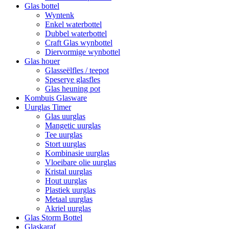
Glas bottel
Wyntenk
Enkel waterbottel
Dubbel waterbottel
Craft Glas wynbottel
Diervormige wynbottel
Glas houer
Glasseëlfles / teepot
Speserye glasfles
Glas heuning pot
Kombuis Glasware
Uurglas Timer
Glas uurglas
Mangetic uurglas
Tee uurglas
Stort uurglas
Kombinasie uurglas
Vloeibare olie uurglas
Kristal uurglas
Hout uurglas
Plastiek uurglas
Metaal uurglas
Akriel uurglas
Glas Storm Bottel
Glaskaraf