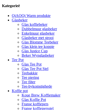
Kategorieë
QiAOQi Warm produkte
Glasbeker
Glas koffiebeker
Dubbelmuur glasbeker
Enkelmuur glasbeker
Glasbeker met strooi
Glas Blomme Teebeker
Glas klein tee koppie
Glas Justice Cup
Beker Wynglasbeker
Tee Pot
Glas Tee Pot
Glas Tee Pot Stel
Teebakkie
Tee piering
Tee filter
Tee-bykomstighede
Koffie pot
Koue Brew Koffiemaker
Glas Koffie Pot
Franse koffiepers
Franse koffiepersstel