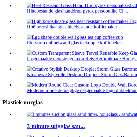
Hittebestande glas handdrup pyrex persoonlike Cl ...
Hoë borosilikaatglas hittebestande koffiemaker ...
Eiervorm dubbelwand glas teekoppie koffiebeker
Pasgemaakte deursigtige mou Reis Herbruikbare Hou glas
Kreatiewe Stylvolle Desktop Druppel Storm Glas Barome
Moderne ronde deursigtige pasgemaakte logo dubbelmuur 
Plastiek uurglas
3 minute suigglas san...