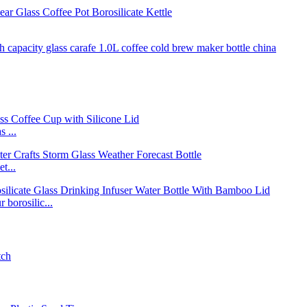
 ...
t...
borosilic...