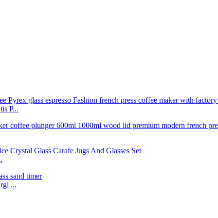
s P...
.
gl ...