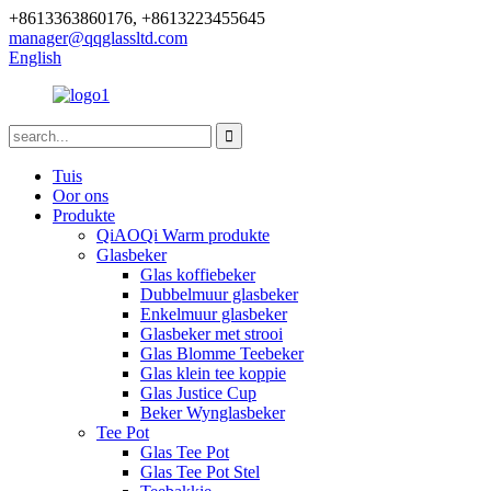
+8613363860176, +8613223455645
manager@qqglassltd.com
English
Tuis
Oor ons
Produkte
QiAOQi Warm produkte
Glasbeker
Glas koffiebeker
Dubbelmuur glasbeker
Enkelmuur glasbeker
Glasbeker met strooi
Glas Blomme Teebeker
Glas klein tee koppie
Glas Justice Cup
Beker Wynglasbeker
Tee Pot
Glas Tee Pot
Glas Tee Pot Stel