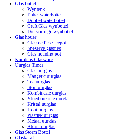
Glas bottel
Wyntenk
Enkel waterbottel
Dubbel waterbottel
Craft Glas wynbottel
Diervormige wynbottel
Glas houer
Glasseëlfles / teepot
Speserye glasfles
Glas heuning pot
Kombuis Glasware
Uurglas Timer
Glas uurglas
Mangetic uurglas
Tee uurglas
Stort uurglas
Kombinasie uurglas
Vloeibare olie uurglas
Kristal uurglas
Hout uurglas
Plastiek uurglas
Metaal uurglas
Akriel uurglas
Glas Storm Bottel
Glaskaraf