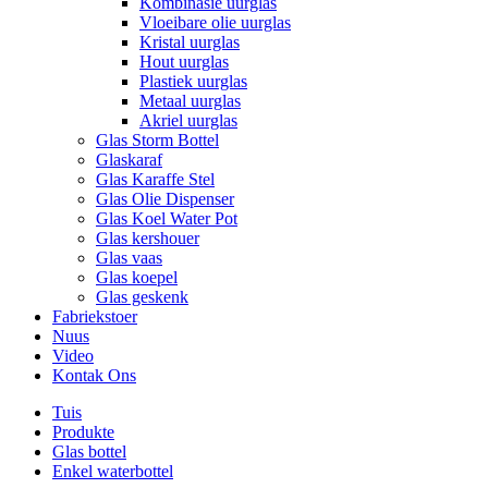
Kombinasie uurglas
Vloeibare olie uurglas
Kristal uurglas
Hout uurglas
Plastiek uurglas
Metaal uurglas
Akriel uurglas
Glas Storm Bottel
Glaskaraf
Glas Karaffe Stel
Glas Olie Dispenser
Glas Koel Water Pot
Glas kershouer
Glas vaas
Glas koepel
Glas geskenk
Fabriekstoer
Nuus
Video
Kontak Ons
Tuis
Produkte
Glas bottel
Enkel waterbottel