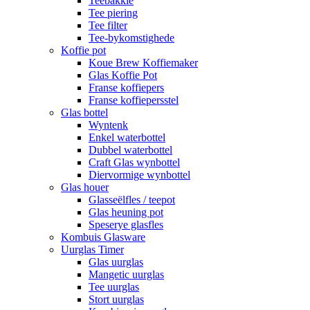
Teebakkie
Tee piering
Tee filter
Tee-bykomstighede
Koffie pot
Koue Brew Koffiemaker
Glas Koffie Pot
Franse koffiepers
Franse koffiepersstel
Glas bottel
Wyntenk
Enkel waterbottel
Dubbel waterbottel
Craft Glas wynbottel
Diervormige wynbottel
Glas houer
Glasseëlfles / teepot
Glas heuning pot
Speserye glasfles
Kombuis Glasware
Uurglas Timer
Glas uurglas
Mangetic uurglas
Tee uurglas
Stort uurglas