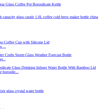
 ...
t...
borosilic...