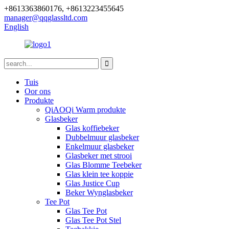
+8613363860176, +8613223455645
manager@qqglassltd.com
English
Tuis
Oor ons
Produkte
QiAOQi Warm produkte
Glasbeker
Glas koffiebeker
Dubbelmuur glasbeker
Enkelmuur glasbeker
Glasbeker met strooi
Glas Blomme Teebeker
Glas klein tee koppie
Glas Justice Cup
Beker Wynglasbeker
Tee Pot
Glas Tee Pot
Glas Tee Pot Stel