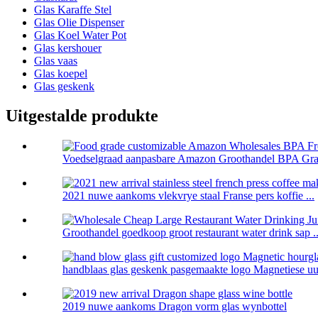
Glas Karaffe Stel
Glas Olie Dispenser
Glas Koel Water Pot
Glas kershouer
Glas vaas
Glas koepel
Glas geskenk
Uitgestalde produkte
Voedselgraad aanpasbare Amazon Groothandel BPA Grati
2021 nuwe aankoms vlekvrye staal Franse pers koffie ...
Groothandel goedkoop groot restaurant water drink sap ..
handblaas glas geskenk pasgemaakte logo Magnetiese uur
2019 nuwe aankoms Dragon vorm glas wynbottel