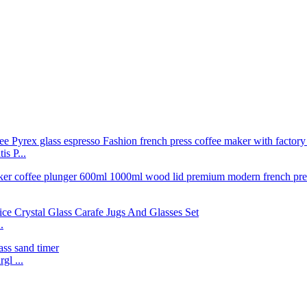
s P...
.
gl ...