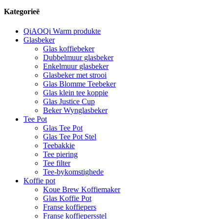
Kategorieë
QiAOQi Warm produkte
Glasbeker
Glas koffiebeker
Dubbelmuur glasbeker
Enkelmuur glasbeker
Glasbeker met strooi
Glas Blomme Teebeker
Glas klein tee koppie
Glas Justice Cup
Beker Wynglasbeker
Tee Pot
Glas Tee Pot
Glas Tee Pot Stel
Teebakkie
Tee piering
Tee filter
Tee-bykomstighede
Koffie pot
Koue Brew Koffiemaker
Glas Koffie Pot
Franse koffiepers
Franse koffiepersstel