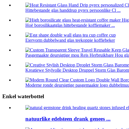
Hittebestande glas handdrup pyrex persoonlike Cl ...
Hoë borosilikaatglas hittebestande koffiemaker ...
Eiervorm dubbelwand glas teekoppie koffiebeker
Pasgemaakte deursigtige mou Reis Herbruikbare Hou glas
Kreatiewe Stylvolle Desktop Druppel Storm Glas Barome
Moderne ronde deursigtige pasgemaakte logo dubbelmuur 
Enkel waterbottel
natuurlike edelsteen drank genees ...