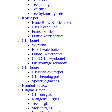
Teebakkie
Tee piering
Tee filter
Tee-bykomstighede
Koffie pot
Koue Brew Koffiemaker
Glas Koffie Pot
Franse koffiepers
Franse koffiepersstel
Glas bottel
Wyntenk
Enkel waterbottel
Dubbel waterbottel
Craft Glas wynbottel
Diervormige wynbottel
Glas houer
Glasseëlfles / teepot
Glas heuning pot
Speserye glasfles
Kombuis Glasware
Uurglas Timer
Glas uurglas
Mangetic uurglas
Tee uurglas
Stort uurglas