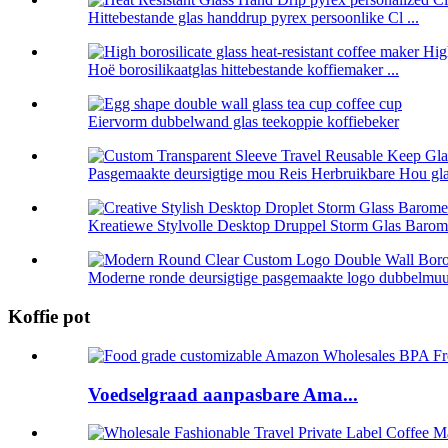
Hittebestande glas handdrup pyrex persoonlike Cl ...
Hoë borosilikaatglas hittebestande koffiemaker ...
Eiervorm dubbelwand glas teekoppie koffiebeker
Pasgemaakte deursigtige mou Reis Herbruikbare Hou glas
Kreatiewe Stylvolle Desktop Druppel Storm Glas Barome
Moderne ronde deursigtige pasgemaakte logo dubbelmuur 
Koffie pot
Voedselgraad aanpasbare Ama...