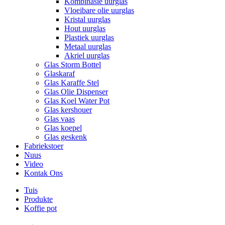
Kombinasie uurglas
Vloeibare olie uurglas
Kristal uurglas
Hout uurglas
Plastiek uurglas
Metaal uurglas
Akriel uurglas
Glas Storm Bottel
Glaskaraf
Glas Karaffe Stel
Glas Olie Dispenser
Glas Koel Water Pot
Glas kershouer
Glas vaas
Glas koepel
Glas geskenk
Fabriekstoer
Nuus
Video
Kontak Ons
Tuis
Produkte
Koffie pot