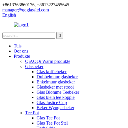
+8613363860176, +8613223455645
manager@qqglassltd.com
English
Tuis
Oor ons
Produkte
QiAOQi Warm produkte
Glasbeker
Glas koffiebeker
Dubbelmuur glasbeker
Enkelmuur glasbeker
Glasbeker met strooi
Glas Blomme Teebeker
Glas klein tee koppie
Glas Justice Cup
Beker Wynglasbeker
Tee Pot
Glas Tee Pot
Glas Tee Pot Stel