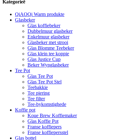
Kategorieë
QiAOQi Warm produkte
Glasbeker
Glas koffiebeker
Dubbelmuur glasbeker
Enkelmuur glasbeker
Glasbeker met strooi
Glas Blomme Teebeker
Glas klein tee koppie
Glas Justice Cup
Beker Wynglasbeker
Tee Pot
Glas Tee Pot
Glas Tee Pot Stel
Teebakkie
Tee piering
Tee filter
Tee-bykomstighede
Koffie pot
Koue Brew Koffiemaker
Glas Koffie Pot
Franse koffiepers
Franse koffiepersstel
Glas bottel