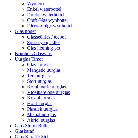
Wyntenk
Enkel waterbottel
Dubbel waterbottel
Craft Glas wynbottel
Diervormige wynbottel
Glas houer
Glasseëlfles / teepot
Speserye glasfles
Glas heuning pot
Kombuis Glasware
Uurglas Timer
Glas uurglas
Mangetic uurglas
Tee uurglas
Stort uurglas
Kombinasie uurglas
Vloeibare olie uurglas
Kristal uurglas
Hout uurglas
Plastiek uurglas
Metaal uurglas
Akriel uurglas
Glas Storm Bottel
Glaskaraf
Glas Karaffe Stel