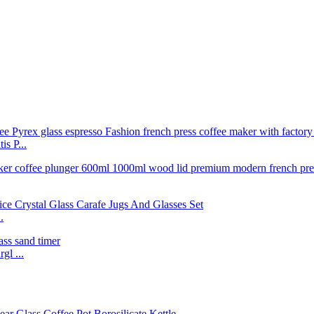
s P...
.
gl ...