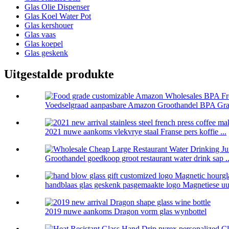
Glas Olie Dispenser
Glas Koel Water Pot
Glas kershouer
Glas vaas
Glas koepel
Glas geskenk
Uitgestalde produkte
Voedselgraad aanpasbare Amazon Groothandel BPA Grati
2021 nuwe aankoms vlekvrye staal Franse pers koffie ...
Groothandel goedkoop groot restaurant water drink sap ..
handblaas glas geskenk pasgemaakte logo Magnetiese uur
2019 nuwe aankoms Dragon vorm glas wynbottel