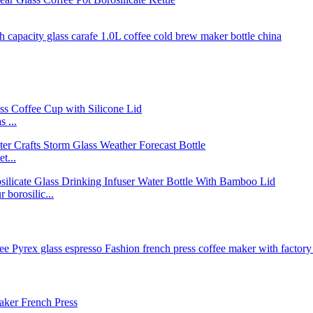
 ...
t...
borosilic...