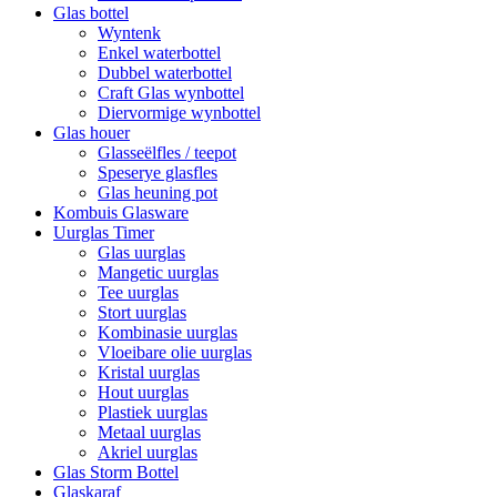
Glas bottel
Wyntenk
Enkel waterbottel
Dubbel waterbottel
Craft Glas wynbottel
Diervormige wynbottel
Glas houer
Glasseëlfles / teepot
Speserye glasfles
Glas heuning pot
Kombuis Glasware
Uurglas Timer
Glas uurglas
Mangetic uurglas
Tee uurglas
Stort uurglas
Kombinasie uurglas
Vloeibare olie uurglas
Kristal uurglas
Hout uurglas
Plastiek uurglas
Metaal uurglas
Akriel uurglas
Glas Storm Bottel
Glaskaraf