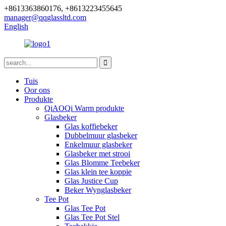
+8613363860176, +8613223455645
manager@qqglassltd.com
English
Tuis
Oor ons
Produkte
QiAOQi Warm produkte
Glasbeker
Glas koffiebeker
Dubbelmuur glasbeker
Enkelmuur glasbeker
Glasbeker met strooi
Glas Blomme Teebeker
Glas klein tee koppie
Glas Justice Cup
Beker Wynglasbeker
Tee Pot
Glas Tee Pot
Glas Tee Pot Stel