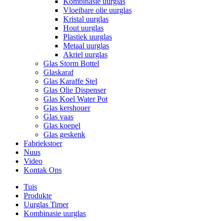
Kombinasie uurglas
Vloeibare olie uurglas
Kristal uurglas
Hout uurglas
Plastiek uurglas
Metaal uurglas
Akriel uurglas
Glas Storm Bottel
Glaskaraf
Glas Karaffe Stel
Glas Olie Dispenser
Glas Koel Water Pot
Glas kershouer
Glas vaas
Glas koepel
Glas geskenk
Fabriekstoer
Nuus
Video
Kontak Ons
Tuis
Produkte
Uurglas Timer
Kombinasie uurglas