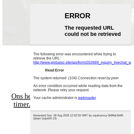
Ons het baie verskillende uurglas sand
timer.klik asseblief vir besonderhede