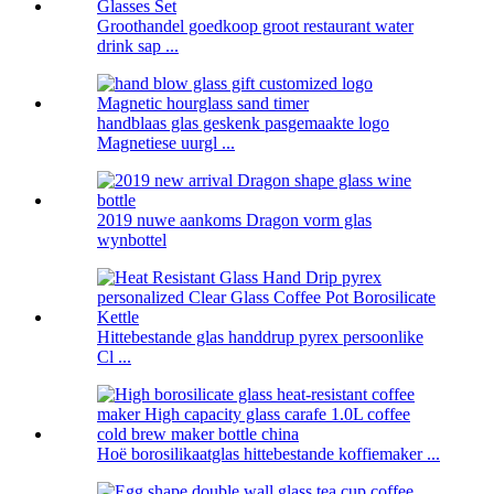
Groothandel goedkoop groot restaurant water
drink sap ...
handblaas glas geskenk pasgemaakte logo
Magnetiese uurgl ...
2019 nuwe aankoms Dragon vorm glas
wynbottel
Hittebestande glas handdrup pyrex persoonlike
Cl ...
Hoë borosilikaatglas hittebestande koffiemaker ...