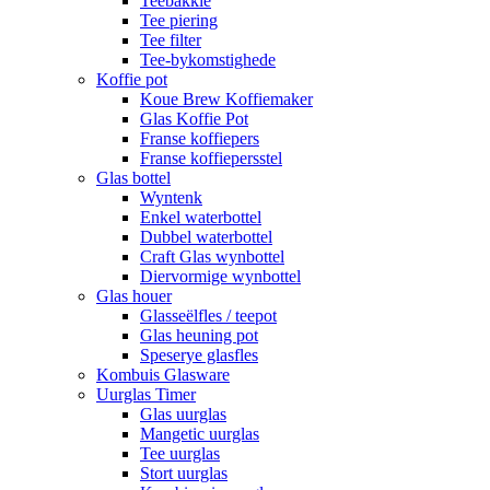
Teebakkie
Tee piering
Tee filter
Tee-bykomstighede
Koffie pot
Koue Brew Koffiemaker
Glas Koffie Pot
Franse koffiepers
Franse koffiepersstel
Glas bottel
Wyntenk
Enkel waterbottel
Dubbel waterbottel
Craft Glas wynbottel
Diervormige wynbottel
Glas houer
Glasseëlfles / teepot
Glas heuning pot
Speserye glasfles
Kombuis Glasware
Uurglas Timer
Glas uurglas
Mangetic uurglas
Tee uurglas
Stort uurglas