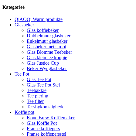
Kategorieë
QiAOQi Warm produkte
Glasbeker
Glas koffiebeker
Dubbelmuur glasbeker
Enkelmuur glasbeker
Glasbeker met strooi
Glas Blomme Teebeker
Glas klein tee koppie
Glas Justice Cup
Beker Wynglasbeker
Tee Pot
Glas Tee Pot
Glas Tee Pot Stel
Teebakkie
Tee piering
Tee filter
Tee-bykomstighede
Koffie pot
Koue Brew Koffiemaker
Glas Koffie Pot
Franse koffiepers
Franse koffiepersstel